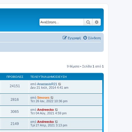
Αναζήτηση
Ειδική αναζήτηση
Εγγραφή
Σύνδεση
9 θέματα • Σελίδα
1
από
1
ΠΡΟΒΟΛΈΣ
ΤΕΛΕΥΤΑΊΑ ΔΗΜΟΣΊΕΥΣΗ
από
AnastasisR21
24151
Δευ 21 Ιούλ, 2014 4:41 am
από
Smoses
2816
Τετ 26 Ιαν, 2022 10:36 pm
από
Andreecko
3065
Τετ 04 Αύγ, 2021 4:59 pm
από
Andreecko
2149
Τρί 27 Απρ, 2021 3:13 pm