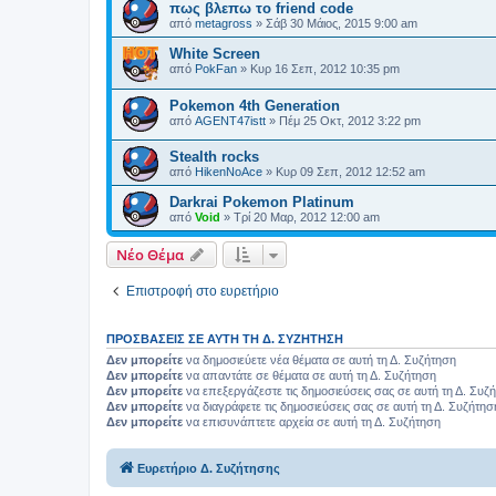
πως βλεπω το friend code
από
metagross
»
Σάβ 30 Μάιος, 2015 9:00 am
White Screen
από
PokFan
»
Κυρ 16 Σεπ, 2012 10:35 pm
Pokemon 4th Generation
από
AGENT47istt
»
Πέμ 25 Οκτ, 2012 3:22 pm
Stealth rocks
από
HikenNoAce
»
Κυρ 09 Σεπ, 2012 12:52 am
Darkrai Pokemon Platinum
από
Void
»
Τρί 20 Μαρ, 2012 12:00 am
Νέο Θέμα
Επιστροφή στο ευρετήριο
ΠΡΟΣΒΆΣΕΙΣ ΣΕ ΑΥΤΉ ΤΗ Δ. ΣΥΖΉΤΗΣΗ
Δεν μπορείτε
να δημοσιεύετε νέα θέματα σε αυτή τη Δ. Συζήτηση
Δεν μπορείτε
να απαντάτε σε θέματα σε αυτή τη Δ. Συζήτηση
Δεν μπορείτε
να επεξεργάζεστε τις δημοσιεύσεις σας σε αυτή τη Δ. Συζ
Δεν μπορείτε
να διαγράφετε τις δημοσιεύσεις σας σε αυτή τη Δ. Συζήτησ
Δεν μπορείτε
να επισυνάπτετε αρχεία σε αυτή τη Δ. Συζήτηση
Ευρετήριο Δ. Συζήτησης