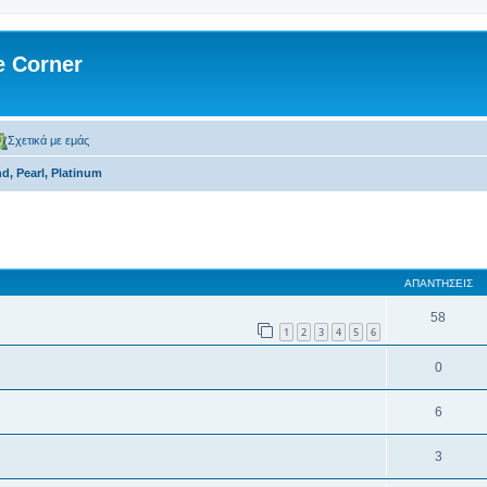
 Corner
Σχετικά με εμάς
, Pearl, Platinum
 αναζήτηση
ΑΠΑΝΤΉΣΕΙΣ
58
1
2
3
4
5
6
0
6
3