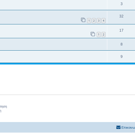
3
32
1
2
3
4
17
1
2
8
9
ήτηση
η
Επικοινω