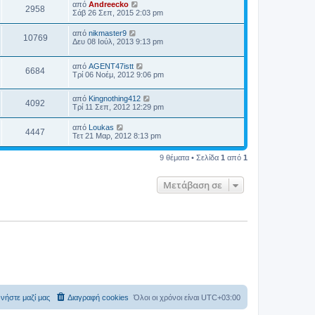
από
Andreecko
2958
Σάβ 26 Σεπ, 2015 2:03 pm
από
nikmaster9
10769
Δευ 08 Ιούλ, 2013 9:13 pm
από
AGENT47istt
6684
Τρί 06 Νοέμ, 2012 9:06 pm
από
Kingnothing412
4092
Τρί 11 Σεπ, 2012 12:29 pm
από
Loukas
4447
Τετ 21 Μαρ, 2012 8:13 pm
9 θέματα • Σελίδα
1
από
1
Μετάβαση σε
νήστε μαζί μας
Διαγραφή cookies
Όλοι οι χρόνοι είναι
UTC+03:00