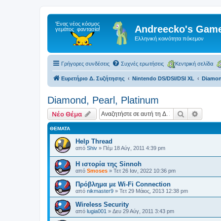
Andreecko's Game
Ελληνική κοινότητα πόκεμον
Γρήγορες συνδέσεις
Συχνές ερωτήσεις
Κεντρική σελίδα
Ευρετήριο Δ. Συζήτησης
Nintendo DS/DSI/DSI XL
Diamond
Diamond, Pearl, Platinum
Αναζήτηση
Ειδική
Νέο Θέμα
ΘΈΜΑΤΑ
Help Thread
από
Shiv
»
Πέμ 18 Αύγ, 2011 4:39 pm
Η ιστορία της Sinnoh
από
Smoses
»
Τετ 26 Ιαν, 2022 10:36 pm
Πρόβλημα με Wi-Fi Connection
από
nikmaster9
»
Τετ 29 Μάιος, 2013 12:38 pm
Wireless Security
από
lugia001
»
Δευ 29 Αύγ, 2011 3:43 pm