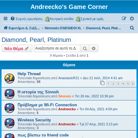
Andreecko's Game Corner
Συχνές ερωτήσεις
Κεντρική σελίδα
Σχετικά με εμάς
Α
Ευρετήριο Δ. Συζήτησης
Nintendo DS/DSI/DSI XL
Diamond, Pearl, Platinum
ν
Diamond, Pearl, Platinum
α
Αναζήτηση
Ειδική αναζήτηση
Νέο Θέμα
ζ
9 θέματα • Σελίδα
1
από
1
ή
Θέματα
τ
η
Help Thread
Τελευταία δημοσίευση από
AnastasisR21
«
Δευ 21 Ιούλ, 2014 4:41 am
σ
Απαντήσεις:
58
1
2
3
4
5
6
η
Η ιστορία της Sinnoh
Τελευταία δημοσίευση από
Smoses
«
Τετ 26 Ιαν, 2022 10:36 pm
Πρόβλημα με Wi-Fi Connection
Τελευταία δημοσίευση από
Andreecko
«
Τετ 04 Αύγ, 2021 4:59 pm
Απαντήσεις:
6
Wireless Security
Τελευταία δημοσίευση από
Andreecko
«
Τρί 27 Απρ, 2021 3:13 pm
Απαντήσεις:
3
πως βλεπω το friend code