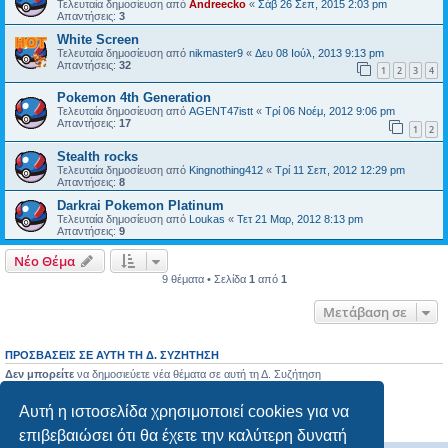
Τελευταία δημοσίευση από
Andreecko
«
Σάβ 26 Σεπ, 2015 2:03 pm
Απαντήσεις:
3
White Screen
Τελευταία δημοσίευση από
nikmaster9
«
Δευ 08 Ιούλ, 2013 9:13 pm
Απαντήσεις:
32
1
2
3
4
Pokemon 4th Generation
Τελευταία δημοσίευση από
AGENT47istt
«
Τρί 06 Νοέμ, 2012 9:06 pm
Απαντήσεις:
17
1
2
Stealth rocks
Τελευταία δημοσίευση από
Kingnothing412
«
Τρί 11 Σεπ, 2012 12:29 pm
Απαντήσεις:
8
Darkrai Pokemon Platinum
Τελευταία δημοσίευση από
Loukas
«
Τετ 21 Μαρ, 2012 8:13 pm
Απαντήσεις:
9
Νέο Θέμα
9 θέματα • Σελίδα
1
από
1
Μετάβαση σε
ΠΡΟΣΒΆΣΕΙΣ ΣΕ ΑΥΤΉ ΤΗ Δ. ΣΥΖΉΤΗΣΗ
Δεν μπορείτε
να δημοσιεύετε νέα θέματα σε αυτή τη Δ. Συζήτηση
Δεν μπορείτε
να απαντάτε σε θέματα σε αυτή τη Δ. Συζήτηση
Δεν μπορείτε
να επεξεργάζεστε τις δημοσιεύσεις σας σε αυτή τη Δ. Συζήτηση
Αυτή η ιστοσελίδα χρησιμοποιεί cookies για να
Δεν μπορείτε
να διαγράφετε τις δημοσιεύσεις σας σε αυτή τη Δ. Συζήτηση
Δεν μπορείτε
να επισυνάπτετε αρχεία σε αυτή τη Δ. Συζήτηση
επιβεβαιώσει ότι θα έχετε την καλύτερη δυνατή