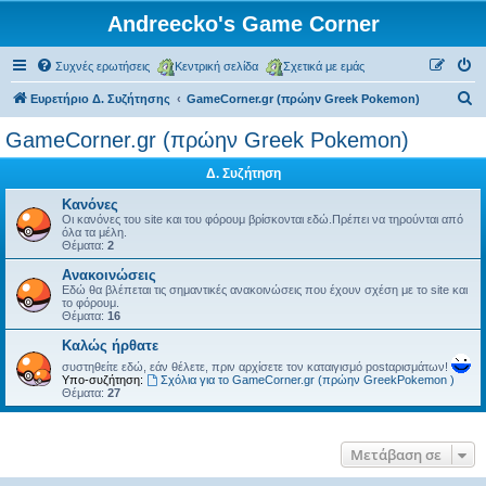
Andreecko's Game Corner
Συχνές ερωτήσεις
Κεντρική σελίδα
Σχετικά με εμάς
Α
Ευρετήριο Δ. Συζήτησης
GameCorner.gr (πρώην Greek Pokemon)
ν
GameCorner.gr (πρώην Greek Pokemon)
α
Δ. Συζήτηση
ζ
ή
Κανόνες
Οι κανόνες του site και του φόρουμ βρίσκονται εδώ.Πρέπει να τηρούνται από
τ
όλα τα μέλη.
Θέματα:
2
η
Ανακοινώσεις
σ
Εδώ θα βλέπεται τις σημαντικές ανακοινώσεις που έχουν σχέση με το site και
το φόρουμ.
η
Θέματα:
16
Kαλώς ήρθατε
συστηθείτε εδώ, εάν θέλετε, πριν αρχίσετε τον καταιγισμό postαρισμάτων!
Υπο-συζήτηση:
Σχόλια για το GameCorner.gr (πρώην GreekPokemon )
Θέματα:
27
Μετάβαση σε