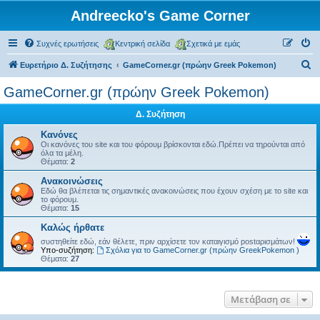
Andreecko's Game Corner
Συχνές ερωτήσεις
Κεντρική σελίδα
Σχετικά με εμάς
Α
Ευρετήριο Δ. Συζήτησης
GameCorner.gr (πρώην Greek Pokemon)
ν
GameCorner.gr (πρώην Greek Pokemon)
α
Δ. Συζήτηση
ζ
ή
Κανόνες
Οι κανόνες του site και του φόρουμ βρίσκονται εδώ.Πρέπει να τηρούνται από
τ
όλα τα μέλη.
Θέματα:
2
η
Ανακοινώσεις
σ
Εδώ θα βλέπεται τις σημαντικές ανακοινώσεις που έχουν σχέση με το site και
το φόρουμ.
η
Θέματα:
15
Kαλώς ήρθατε
συστηθείτε εδώ, εάν θέλετε, πριν αρχίσετε τον καταιγισμό postαρισμάτων!
Υπο-συζήτηση:
Σχόλια για το GameCorner.gr (πρώην GreekPokemon )
Θέματα:
27
Μετάβαση σε