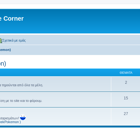
 Corner
Σχετικά με εμάς
kemon)
n)
ΘΈΜΑΤΑ
2
α τηρούνται από όλα τα μέλη.
15
η με το site και το φόρουμ.
27
ostαρισμάτων!
reekPokemon )