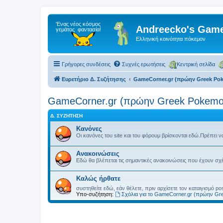
Andreecko's Game
Ελληνική κοινότητα πόκεμον
Γρήγορες συνδέσεις
Συχνές ερωτήσεις
Κεντρική σελίδα
Ευρετήριο Δ. Συζήτησης
GameCorner.gr (πρώην Greek Po
GameCorner.gr (πρώην Greek Pokemo
Δ. ΣΥΖΉΤΗΣΗ
Κανόνες
Οι κανόνες του site και του φόρουμ βρίσκονται εδώ.Πρέπει ν
Ανακοινώσεις
Εδώ θα βλέπεται τις σημαντικές ανακοινώσεις που έχουν σχέσ
Kαλώς ήρθατε
συστηθείτε εδώ, εάν θέλετε, πριν αρχίσετε τον καταιγισμό p
Υπο-συζήτηση:
Σχόλια για το GameCorner.gr (πρώην G