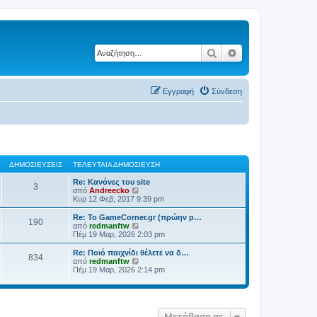
Αναζήτηση
Ειδική αναζήτηση
Εγγραφή
Σύνδεση
ΔΗΜΟΣΙΕΎΣΕΙΣ
ΤΕΛΕΥΤΑΊΑ ΔΗΜΟΣΊΕΥΣΗ
Re: Κανόνες του site
3
Π
από
Andreecko
ρ
Κυρ 12 Φεβ, 2017 9:39 pm
ο
β
Re: Το GameCorner.gr (πρώην p…
190
ο
Π
από
redmanftw
λ
ρ
Πέμ 19 Μαρ, 2026 2:03 pm
ή
ο
τ
β
Re: Ποιό παιχνίδι θέλετε να δ…
834
η
ο
Π
από
redmanftw
ς
λ
ρ
Πέμ 19 Μαρ, 2026 2:14 pm
τ
ή
ο
ε
τ
β
λ
η
ο
ε
ς
λ
υ
τ
ή
Μετάβαση σε
τ