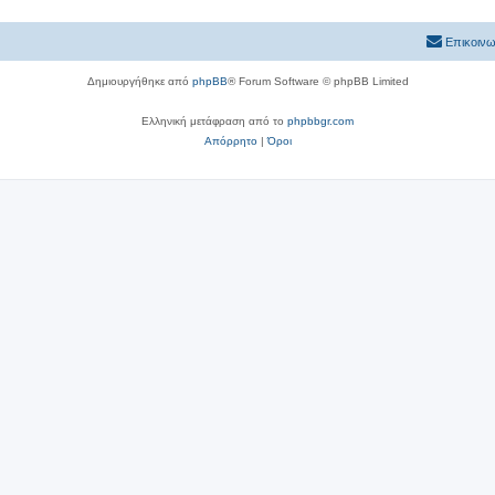
Επικοινω
Δημιουργήθηκε από
phpBB
® Forum Software © phpBB Limited
Ελληνική μετάφραση από το
phpbbgr.com
Απόρρητο
|
Όροι