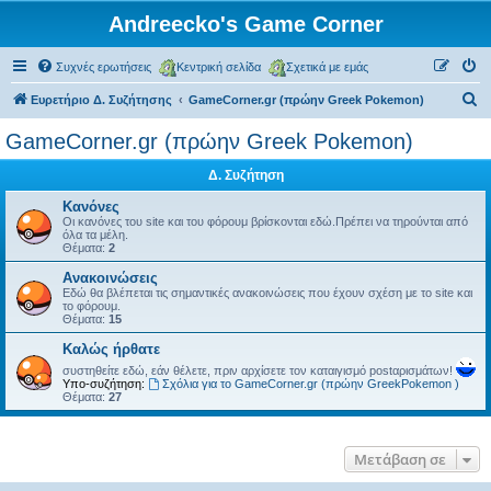
Andreecko's Game Corner
Συχνές ερωτήσεις
Κεντρική σελίδα
Σχετικά με εμάς
Α
Ευρετήριο Δ. Συζήτησης
GameCorner.gr (πρώην Greek Pokemon)
ν
GameCorner.gr (πρώην Greek Pokemon)
α
Δ. Συζήτηση
ζ
ή
Κανόνες
Οι κανόνες του site και του φόρουμ βρίσκονται εδώ.Πρέπει να τηρούνται από
τ
όλα τα μέλη.
Θέματα:
2
η
Ανακοινώσεις
σ
Εδώ θα βλέπεται τις σημαντικές ανακοινώσεις που έχουν σχέση με το site και
το φόρουμ.
η
Θέματα:
15
Kαλώς ήρθατε
συστηθείτε εδώ, εάν θέλετε, πριν αρχίσετε τον καταιγισμό postαρισμάτων!
Υπο-συζήτηση:
Σχόλια για το GameCorner.gr (πρώην GreekPokemon )
Θέματα:
27
Μετάβαση σε