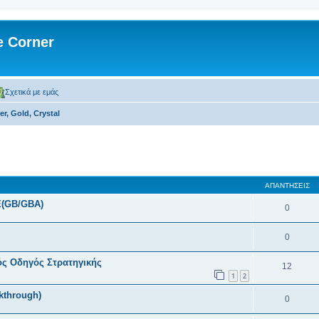
 Corner
Σχετικά με εμάς
ver, Gold, Crystal
 αναζήτηση
ΑΠΑΝΤΉΣΕΙΣ
E(GB/GBA)
0
0
ός Οδηγός Στρατηγικής
12
1
2
kthrough)
0