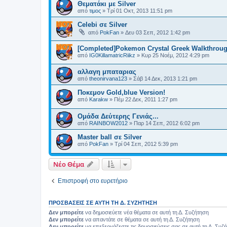
Θεματάκι με Silver
από
τιμος
»
Τρί 01 Οκτ, 2013 11:51 pm
Celebi σε Silver
από
PokFan
»
Δευ 03 Σεπ, 2012 1:42 pm
[Completed]Pokemon Crystal Greek Walkthrou
από
IG0KillamatricRiikz
»
Κυρ 25 Νοέμ, 2012 4:29 pm
αλλαγη μπαταριας
από
theonirvana123
»
Σάβ 14 Δεκ, 2013 1:21 pm
Ποκεμον Gold,blue Version!
από
Karakw
»
Πέμ 22 Δεκ, 2011 1:27 pm
Ομάδα Δεύτερης Γενιάς...
από
RAINBOW2012
»
Παρ 14 Σεπ, 2012 6:02 pm
Master ball σε Silver
από
PokFan
»
Τρί 04 Σεπ, 2012 5:39 pm
Νέο Θέμα
Επιστροφή στο ευρετήριο
ΠΡΟΣΒΆΣΕΙΣ ΣΕ ΑΥΤΉ ΤΗ Δ. ΣΥΖΉΤΗΣΗ
Δεν μπορείτε
να δημοσιεύετε νέα θέματα σε αυτή τη Δ. Συζήτηση
Δεν μπορείτε
να απαντάτε σε θέματα σε αυτή τη Δ. Συζήτηση
Δεν μπορείτε
να επεξεργάζεστε τις δημοσιεύσεις σας σε αυτή τη Δ. Συζ