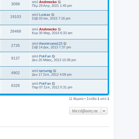
από
Andreecko
3098
Πέμ 29 Απρ, 2021 1:45 pm
από
Loukas
19103
Σάβ 03 Ιαν, 2015 7:16 pm
από
Andreecko
26468
Κυρ 30 Μαρ, 2014 6:33 am
από
theonirvana123
2735
Σάβ 14 Δεκ, 2013 7:37 pm
από
PokFan
9137
Δευ 20 Μάιος, 2013 10:38 pm
από
tarnumjg
4902
Δευ 17 Σεπ, 2012 4:09 pm
από
PokFan
6326
Παρ 07 Σεπ, 2012 5:31 pm
11 θέματα • Σελίδα
1
από
1
Μετάβαση σε