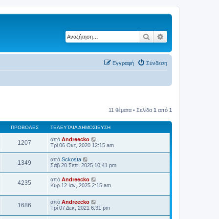
Αναζήτηση
Ειδική αναζήτηση
Εγγραφή
Σύνδεση
11 θέματα • Σελίδα
1
από
1
ΠΡΟΒΟΛΈΣ
ΤΕΛΕΥΤΑΊΑ ΔΗΜΟΣΊΕΥΣΗ
από
Andreecko
1207
Τρί 06 Οκτ, 2020 12:15 am
από
Sckosta
1349
Σάβ 20 Σεπ, 2025 10:41 pm
από
Andreecko
4235
Κυρ 12 Ιαν, 2025 2:15 am
από
Andreecko
1686
Τρί 07 Δεκ, 2021 6:31 pm