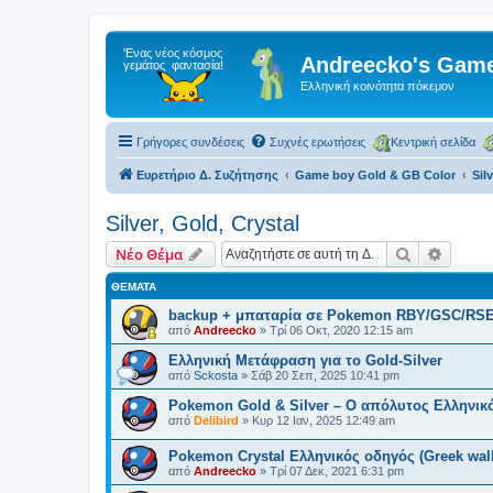
Andreecko's Game
Ελληνική κοινότητα πόκεμον
Γρήγορες συνδέσεις
Συχνές ερωτήσεις
Κεντρική σελίδα
Ευρετήριο Δ. Συζήτησης
Game boy Gold & GB Color
Sil
Silver, Gold, Crystal
Αναζήτηση
Ειδική
Νέο Θέμα
ΘΈΜΑΤΑ
backup + μπαταρία σε Pokemon RBY/GSC/RS
από
Andreecko
»
Τρί 06 Οκτ, 2020 12:15 am
Ελληνική Μετάφραση για το Gold-Silver
από
Sckosta
»
Σάβ 20 Σεπ, 2025 10:41 pm
Pokemon Gold & Silver – Ο απόλυτος Ελληνικ
από
Delibird
»
Κυρ 12 Ιαν, 2025 12:49 am
Pokemon Crystal Ελληνικός οδηγός (Greek wal
από
Andreecko
»
Τρί 07 Δεκ, 2021 6:31 pm