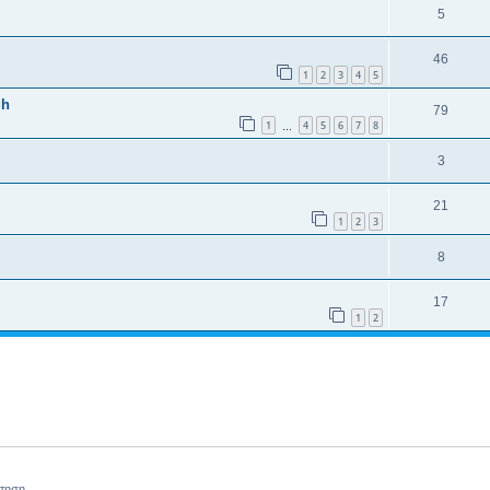
5
46
1
2
3
4
5
gh
79
1
4
5
6
7
8
…
3
21
1
2
3
8
17
1
2
ήτηση