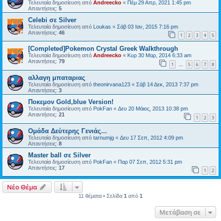
Τελευταία δημοσίευση από
Andreecko
«
Πέμ 29 Απρ, 2021 1:45 pm
Απαντήσεις:
5
Celebi σε Silver
Τελευταία δημοσίευση από
Loukas
«
Σάβ 03 Ιαν, 2015 7:16 pm
Απαντήσεις:
46
1
2
3
4
5
[Completed]Pokemon Crystal Greek Walkthrough
Τελευταία δημοσίευση από
Andreecko
«
Κυρ 30 Μαρ, 2014 6:33 am
Απαντήσεις:
79
1
5
6
7
8
…
αλλαγη μπαταριας
Τελευταία δημοσίευση από
theonirvana123
«
Σάβ 14 Δεκ, 2013 7:37 pm
Απαντήσεις:
3
Ποκεμον Gold,blue Version!
Τελευταία δημοσίευση από
PokFan
«
Δευ 20 Μάιος, 2013 10:38 pm
Απαντήσεις:
21
1
2
3
Ομάδα Δεύτερης Γενιάς...
Τελευταία δημοσίευση από
tarnumjg
«
Δευ 17 Σεπ, 2012 4:09 pm
Απαντήσεις:
8
Master ball σε Silver
Τελευταία δημοσίευση από
PokFan
«
Παρ 07 Σεπ, 2012 5:31 pm
Απαντήσεις:
17
1
2
Νέο Θέμα
11 θέματα • Σελίδα
1
από
1
Μετάβαση σε