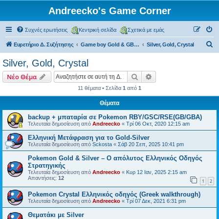
Andreecko's Game Corner
Συχνές ερωτήσεις
Κεντρική σελίδα
Σχετικά με εμάς
Α
Ευρετήριο Δ. Συζήτησης
Game boy Gold & GB Color
Silver, Gold, Crystal
ν
Silver, Gold, Crystal
α
Αναζήτηση
Ειδική αναζήτηση
Νέο Θέμα
ζ
11 θέματα • Σελίδα
1
από
1
ή
Θέματα
τ
η
backup + μπαταρία σε Pokemon RBY/GSC/RSE(GB/GBA)
Τελευταία δημοσίευση από
Andreecko
«
Τρί 06 Οκτ, 2020 12:15 am
σ
Ελληνική Μετάφραση για το Gold-Silver
η
Τελευταία δημοσίευση από
Sckosta
«
Σάβ 20 Σεπ, 2025 10:41 pm
Pokemon Gold & Silver – Ο απόλυτος Ελληνικός Οδηγός
Στρατηγικής
Τελευταία δημοσίευση από
Andreecko
«
Κυρ 12 Ιαν, 2025 2:15 am
Απαντήσεις:
12
1
2
Pokemon Crystal Ελληνικός οδηγός (Greek walkthrough)
Τελευταία δημοσίευση από
Andreecko
«
Τρί 07 Δεκ, 2021 6:31 pm
Θεματάκι με Silver