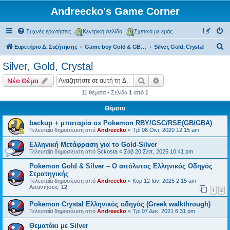
Andreecko's Game Corner
Συχνές ερωτήσεις
Κεντρική σελίδα
Σχετικά με εμάς
Α
Ευρετήριο Δ. Συζήτησης
Game boy Gold & GB Color
Silver, Gold, Crystal
ν
Silver, Gold, Crystal
α
Αναζήτηση
Ειδική αναζήτηση
Νέο Θέμα
ζ
11 θέματα • Σελίδα
1
από
1
ή
Θέματα
τ
η
backup + μπαταρία σε Pokemon RBY/GSC/RSE(GB/GBA)
Τελευταία δημοσίευση από
Andreecko
«
Τρί 06 Οκτ, 2020 12:15 am
σ
Ελληνική Μετάφραση για το Gold-Silver
η
Τελευταία δημοσίευση από
Sckosta
«
Σάβ 20 Σεπ, 2025 10:41 pm
Pokemon Gold & Silver – Ο απόλυτος Ελληνικός Οδηγός
Στρατηγικής
Τελευταία δημοσίευση από
Andreecko
«
Κυρ 12 Ιαν, 2025 2:15 am
Απαντήσεις:
12
1
2
Pokemon Crystal Ελληνικός οδηγός (Greek walkthrough)
Τελευταία δημοσίευση από
Andreecko
«
Τρί 07 Δεκ, 2021 6:31 pm
Θεματάκι με Silver