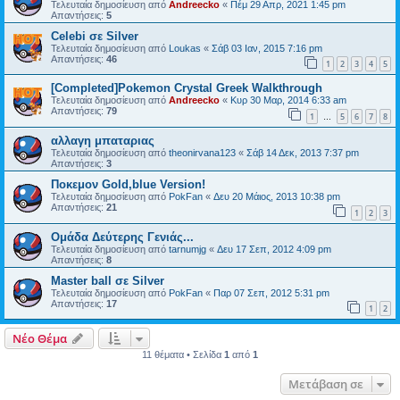
Τελευταία δημοσίευση από
Andreecko
«
Πέμ 29 Απρ, 2021 1:45 pm
Απαντήσεις:
5
Celebi σε Silver
Τελευταία δημοσίευση από
Loukas
«
Σάβ 03 Ιαν, 2015 7:16 pm
Απαντήσεις:
46
1
2
3
4
5
[Completed]Pokemon Crystal Greek Walkthrough
Τελευταία δημοσίευση από
Andreecko
«
Κυρ 30 Μαρ, 2014 6:33 am
Απαντήσεις:
79
1
5
6
7
8
…
αλλαγη μπαταριας
Τελευταία δημοσίευση από
theonirvana123
«
Σάβ 14 Δεκ, 2013 7:37 pm
Απαντήσεις:
3
Ποκεμον Gold,blue Version!
Τελευταία δημοσίευση από
PokFan
«
Δευ 20 Μάιος, 2013 10:38 pm
Απαντήσεις:
21
1
2
3
Ομάδα Δεύτερης Γενιάς...
Τελευταία δημοσίευση από
tarnumjg
«
Δευ 17 Σεπ, 2012 4:09 pm
Απαντήσεις:
8
Master ball σε Silver
Τελευταία δημοσίευση από
PokFan
«
Παρ 07 Σεπ, 2012 5:31 pm
Απαντήσεις:
17
1
2
Νέο Θέμα
11 θέματα • Σελίδα
1
από
1
Μετάβαση σε