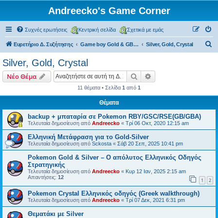
Andreecko's Game Corner
Συχνές ερωτήσεις
Κεντρική σελίδα
Σχετικά με εμάς
Α
Ευρετήριο Δ. Συζήτησης
Game boy Gold & GB Color
Silver, Gold, Crystal
ν
Silver, Gold, Crystal
α
Αναζήτηση
Ειδική αναζήτηση
Νέο Θέμα
ζ
11 θέματα • Σελίδα
1
από
1
ή
Θέματα
τ
η
backup + μπαταρία σε Pokemon RBY/GSC/RSE(GB/GBA)
Τελευταία δημοσίευση από
Andreecko
«
Τρί 06 Οκτ, 2020 12:15 am
σ
Ελληνική Μετάφραση για το Gold-Silver
η
Τελευταία δημοσίευση από
Sckosta
«
Σάβ 20 Σεπ, 2025 10:41 pm
Pokemon Gold & Silver – Ο απόλυτος Ελληνικός Οδηγός
Στρατηγικής
Τελευταία δημοσίευση από
Andreecko
«
Κυρ 12 Ιαν, 2025 2:15 am
Απαντήσεις:
12
1
2
Pokemon Crystal Ελληνικός οδηγός (Greek walkthrough)
Τελευταία δημοσίευση από
Andreecko
«
Τρί 07 Δεκ, 2021 6:31 pm
Θεματάκι με Silver