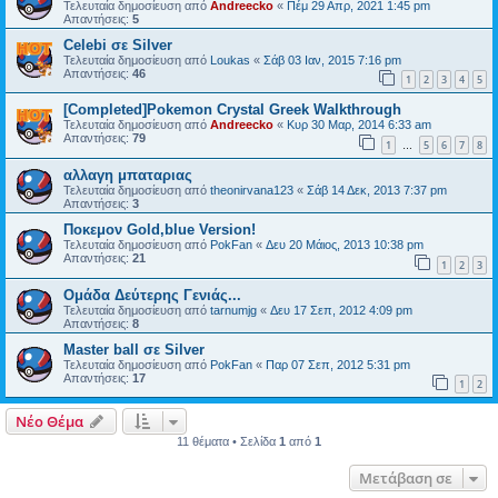
Τελευταία δημοσίευση από
Andreecko
«
Πέμ 29 Απρ, 2021 1:45 pm
Απαντήσεις:
5
Celebi σε Silver
Τελευταία δημοσίευση από
Loukas
«
Σάβ 03 Ιαν, 2015 7:16 pm
Απαντήσεις:
46
1
2
3
4
5
[Completed]Pokemon Crystal Greek Walkthrough
Τελευταία δημοσίευση από
Andreecko
«
Κυρ 30 Μαρ, 2014 6:33 am
Απαντήσεις:
79
1
5
6
7
8
…
αλλαγη μπαταριας
Τελευταία δημοσίευση από
theonirvana123
«
Σάβ 14 Δεκ, 2013 7:37 pm
Απαντήσεις:
3
Ποκεμον Gold,blue Version!
Τελευταία δημοσίευση από
PokFan
«
Δευ 20 Μάιος, 2013 10:38 pm
Απαντήσεις:
21
1
2
3
Ομάδα Δεύτερης Γενιάς...
Τελευταία δημοσίευση από
tarnumjg
«
Δευ 17 Σεπ, 2012 4:09 pm
Απαντήσεις:
8
Master ball σε Silver
Τελευταία δημοσίευση από
PokFan
«
Παρ 07 Σεπ, 2012 5:31 pm
Απαντήσεις:
17
1
2
Νέο Θέμα
11 θέματα • Σελίδα
1
από
1
Μετάβαση σε