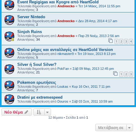
Event Regigigas και Κyogre από HeartGold
Τελευταία δημοσίευση από
Andreecko
«
Τετ 14 Μάιος, 2014 11:55 pm
Απαντήσεις:
3
Server Nintedo
Τελευταία δημοσίευση από
Andreecko
«
Δευ 28 Απρ, 2014 4:17 am
Απαντήσεις:
2
Sinjoh Ruins
Τελευταία δημοσίευση από
Andreecko
«
Παρ 29 Νοέμ, 2013 2:56 am
Απαντήσεις:
34
1
2
3
4
Online μάχες και ανταλλαγές σε HeartGold Version
Τελευταία δημοσίευση από
nikmaster9
«
Τετ 19 Ιουν, 2013 8:13 pm
Απαντήσεις:
5
Silver ή Soul Silver?
Τελευταία δημοσίευση από
PokFan
«
Σάβ 09 Μαρ, 2013 12:45 pm
Απαντήσεις:
21
1
2
3
Pokemon ερωτήσεις
Τελευταία δημοσίευση από
Loukas
«
Κυρ 16 Οκτ, 2011 7:11 pm
Απαντήσεις:
7
Dratini με extremespeed
Τελευταία δημοσίευση από
Douros
«
Σάβ 03 Σεπ, 2011 10:59 am
Νέο Θέμα
12 θέματα • Σελίδα
1
από
1
Μετάβαση σε