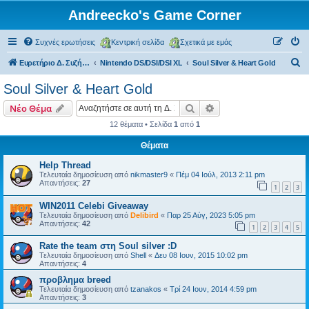
Andreecko's Game Corner
Συχνές ερωτήσεις
Κεντρική σελίδα
Σχετικά με εμάς
Α
Ευρετήριο Δ. Συζήτησης
Nintendo DS/DSI/DSI XL
Soul Silver & Heart Gold
ν
Soul Silver & Heart Gold
α
Αναζήτηση
Ειδική αναζήτηση
Νέο Θέμα
ζ
12 θέματα • Σελίδα
1
από
1
ή
Θέματα
τ
η
Help Thread
Τελευταία δημοσίευση από
nikmaster9
«
Πέμ 04 Ιούλ, 2013 2:11 pm
σ
Απαντήσεις:
27
1
2
3
η
WIN2011 Celebi Giveaway
Τελευταία δημοσίευση από
Delibird
«
Παρ 25 Αύγ, 2023 5:05 pm
Απαντήσεις:
42
1
2
3
4
5
Rate the team στη Soul silver :D
Τελευταία δημοσίευση από
Shell
«
Δευ 08 Ιουν, 2015 10:02 pm
Απαντήσεις:
4
προβλημα breed
Τελευταία δημοσίευση από
tzanakos
«
Τρί 24 Ιουν, 2014 4:59 pm
Απαντήσεις:
3