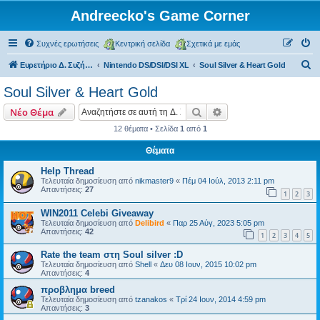
Andreecko's Game Corner
Συχνές ερωτήσεις
Κεντρική σελίδα
Σχετικά με εμάς
Α
Ευρετήριο Δ. Συζήτησης
Nintendo DS/DSI/DSI XL
Soul Silver & Heart Gold
ν
Soul Silver & Heart Gold
α
Αναζήτηση
Ειδική αναζήτηση
Νέο Θέμα
ζ
12 θέματα • Σελίδα
1
από
1
ή
Θέματα
τ
η
Help Thread
Τελευταία δημοσίευση από
nikmaster9
«
Πέμ 04 Ιούλ, 2013 2:11 pm
σ
Απαντήσεις:
27
1
2
3
η
WIN2011 Celebi Giveaway
Τελευταία δημοσίευση από
Delibird
«
Παρ 25 Αύγ, 2023 5:05 pm
Απαντήσεις:
42
1
2
3
4
5
Rate the team στη Soul silver :D
Τελευταία δημοσίευση από
Shell
«
Δευ 08 Ιουν, 2015 10:02 pm
Απαντήσεις:
4
προβλημα breed
Τελευταία δημοσίευση από
tzanakos
«
Τρί 24 Ιουν, 2014 4:59 pm
Απαντήσεις:
3