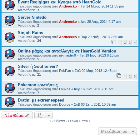
Event Regigigas και Κyogre από HeartGold
Τελευταία δημοσίευση από
Andreecko
«
Τετ 14 Μάιος, 2014 11:55 pm
Απαντήσεις:
3
Server Nintedo
Τελευταία δημοσίευση από
Andreecko
«
Δευ 28 Απρ, 2014 4:17 am
Απαντήσεις:
2
Sinjoh Ruins
Τελευταία δημοσίευση από
Andreecko
«
Παρ 29 Νοέμ, 2013 2:56 am
Απαντήσεις:
34
1
2
3
4
Online μάχες και ανταλλαγές σε HeartGold Version
Τελευταία δημοσίευση από
nikmaster9
«
Τετ 19 Ιουν, 2013 8:13 pm
Απαντήσεις:
5
Silver ή Soul Silver?
Τελευταία δημοσίευση από
PokFan
«
Σάβ 09 Μαρ, 2013 12:45 pm
Απαντήσεις:
21
1
2
3
Pokemon ερωτήσεις
Τελευταία δημοσίευση από
Loukas
«
Κυρ 16 Οκτ, 2011 7:11 pm
Απαντήσεις:
7
Dratini με extremespeed
Τελευταία δημοσίευση από
Douros
«
Σάβ 03 Σεπ, 2011 10:59 am
Νέο Θέμα
12 θέματα • Σελίδα
1
από
1
Μετάβαση σε