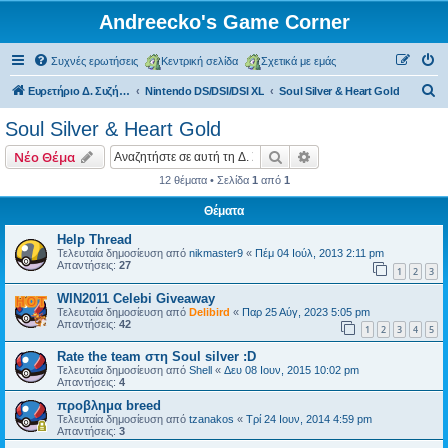
Andreecko's Game Corner
Συχνές ερωτήσεις
Κεντρική σελίδα
Σχετικά με εμάς
Α
Ευρετήριο Δ. Συζήτησης
Nintendo DS/DSI/DSI XL
Soul Silver & Heart Gold
ν
Soul Silver & Heart Gold
α
Αναζήτηση
Ειδική αναζήτηση
Νέο Θέμα
ζ
12 θέματα • Σελίδα
1
από
1
ή
Θέματα
τ
η
Help Thread
Τελευταία δημοσίευση από
nikmaster9
«
Πέμ 04 Ιούλ, 2013 2:11 pm
σ
Απαντήσεις:
27
1
2
3
η
WIN2011 Celebi Giveaway
Τελευταία δημοσίευση από
Delibird
«
Παρ 25 Αύγ, 2023 5:05 pm
Απαντήσεις:
42
1
2
3
4
5
Rate the team στη Soul silver :D
Τελευταία δημοσίευση από
Shell
«
Δευ 08 Ιουν, 2015 10:02 pm
Απαντήσεις:
4
προβλημα breed
Τελευταία δημοσίευση από
tzanakos
«
Τρί 24 Ιουν, 2014 4:59 pm
Απαντήσεις:
3