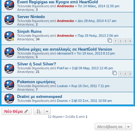
Event Regigigas και Κyogre από HeartGold
Τελευταία δημοσίευση από
Andreecko
«
Τετ 14 Μάιος, 2014 11:55 pm
Απαντήσεις:
3
Server Nintedo
Τελευταία δημοσίευση από
Andreecko
«
Δευ 28 Απρ, 2014 4:17 am
Απαντήσεις:
2
Sinjoh Ruins
Τελευταία δημοσίευση από
Andreecko
«
Παρ 29 Νοέμ, 2013 2:56 am
Απαντήσεις:
34
1
2
3
4
Online μάχες και ανταλλαγές σε HeartGold Version
Τελευταία δημοσίευση από
nikmaster9
«
Τετ 19 Ιουν, 2013 8:13 pm
Απαντήσεις:
5
Silver ή Soul Silver?
Τελευταία δημοσίευση από
PokFan
«
Σάβ 09 Μαρ, 2013 12:45 pm
Απαντήσεις:
21
1
2
3
Pokemon ερωτήσεις
Τελευταία δημοσίευση από
Loukas
«
Κυρ 16 Οκτ, 2011 7:11 pm
Απαντήσεις:
7
Dratini με extremespeed
Τελευταία δημοσίευση από
Douros
«
Σάβ 03 Σεπ, 2011 10:59 am
Νέο Θέμα
12 θέματα • Σελίδα
1
από
1
Μετάβαση σε