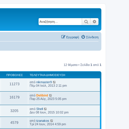
Αναζήτηση
Ειδική αναζήτηση
Εγγραφή
Σύνδεση
12 θέματα • Σελίδα
1
από
1
ΠΡΟΒΟΛΈΣ
ΤΕΛΕΥΤΑΊΑ ΔΗΜΟΣΊΕΥΣΗ
από
nikmaster9
11273
Πέμ 04 Ιούλ, 2013 2:11 pm
από
Delibird
16179
Παρ 25 Αύγ, 2023 5:05 pm
από
Shell
3205
Δευ 08 Ιουν, 2015 10:02 pm
από
tzanakos
4579
Τρί 24 Ιουν, 2014 4:59 pm