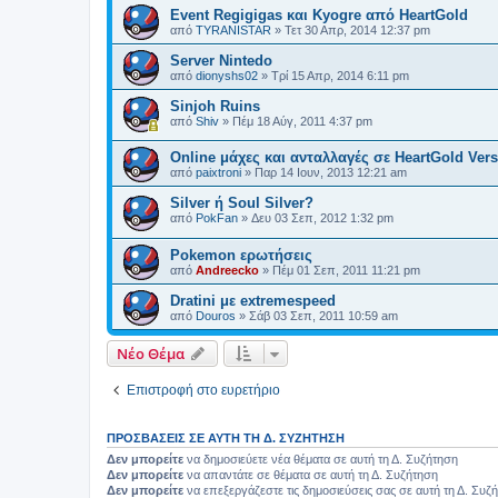
Event Regigigas και Κyogre από HeartGold
από
TYRANISTAR
»
Τετ 30 Απρ, 2014 12:37 pm
Server Nintedo
από
dionyshs02
»
Τρί 15 Απρ, 2014 6:11 pm
Sinjoh Ruins
από
Shiv
»
Πέμ 18 Αύγ, 2011 4:37 pm
Online μάχες και ανταλλαγές σε HeartGold Ver
από
paixtroni
»
Παρ 14 Ιουν, 2013 12:21 am
Silver ή Soul Silver?
από
PokFan
»
Δευ 03 Σεπ, 2012 1:32 pm
Pokemon ερωτήσεις
από
Andreecko
»
Πέμ 01 Σεπ, 2011 11:21 pm
Dratini με extremespeed
από
Douros
»
Σάβ 03 Σεπ, 2011 10:59 am
Νέο Θέμα
Επιστροφή στο ευρετήριο
ΠΡΟΣΒΆΣΕΙΣ ΣΕ ΑΥΤΉ ΤΗ Δ. ΣΥΖΉΤΗΣΗ
Δεν μπορείτε
να δημοσιεύετε νέα θέματα σε αυτή τη Δ. Συζήτηση
Δεν μπορείτε
να απαντάτε σε θέματα σε αυτή τη Δ. Συζήτηση
Δεν μπορείτε
να επεξεργάζεστε τις δημοσιεύσεις σας σε αυτή τη Δ. Συζ