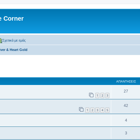
 Corner
Σχετικά με εμάς
lver & Heart Gold
 αναζήτηση
ΑΠΑΝΤΉΣΕΙΣ
27
1
2
3
42
1
2
3
4
5
4
3