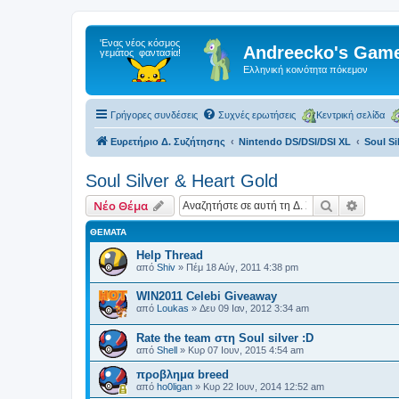
Andreecko's Game
Ελληνική κοινότητα πόκεμον
Γρήγορες συνδέσεις
Συχνές ερωτήσεις
Κεντρική σελίδα
Ευρετήριο Δ. Συζήτησης
Nintendo DS/DSI/DSI XL
Soul Si
Soul Silver & Heart Gold
Αναζήτηση
Ειδική
Νέο Θέμα
ΘΈΜΑΤΑ
Help Thread
από
Shiv
»
Πέμ 18 Αύγ, 2011 4:38 pm
WIN2011 Celebi Giveaway
από
Loukas
»
Δευ 09 Ιαν, 2012 3:34 am
Rate the team στη Soul silver :D
από
Shell
»
Κυρ 07 Ιουν, 2015 4:54 am
προβλημα breed
από
ho0ligan
»
Κυρ 22 Ιουν, 2014 12:52 am