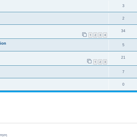
3
2
34
1
2
3
4
sion
5
21
1
2
3
7
0
ήτηση