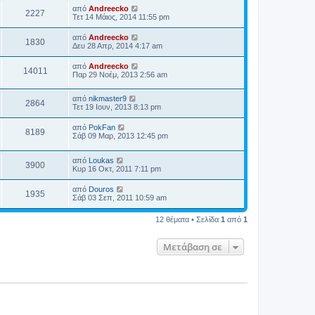
από
Andreecko
2227
Τετ 14 Μάιος, 2014 11:55 pm
από
Andreecko
1830
Δευ 28 Απρ, 2014 4:17 am
από
Andreecko
14011
Παρ 29 Νοέμ, 2013 2:56 am
από
nikmaster9
2864
Τετ 19 Ιουν, 2013 8:13 pm
από
PokFan
8189
Σάβ 09 Μαρ, 2013 12:45 pm
από
Loukas
3900
Κυρ 16 Οκτ, 2011 7:11 pm
από
Douros
1935
Σάβ 03 Σεπ, 2011 10:59 am
12 θέματα • Σελίδα
1
από
1
Μετάβαση σε