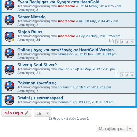
Event Regigigas και Κyogre από HeartGold
Τελευταία δημοσίευση από
Andreecko
«
Τετ 14 Μάιος, 2014 11:55 pm
Απαντήσεις:
3
Server Nintedo
Τελευταία δημοσίευση από
Andreecko
«
Δευ 28 Απρ, 2014 4:17 am
Απαντήσεις:
2
Sinjoh Ruins
Τελευταία δημοσίευση από
Andreecko
«
Παρ 29 Νοέμ, 2013 2:56 am
Απαντήσεις:
34
1
2
3
4
Online μάχες και ανταλλαγές σε HeartGold Version
Τελευταία δημοσίευση από
nikmaster9
«
Τετ 19 Ιουν, 2013 8:13 pm
Απαντήσεις:
5
Silver ή Soul Silver?
Τελευταία δημοσίευση από
PokFan
«
Σάβ 09 Μαρ, 2013 12:45 pm
Απαντήσεις:
21
1
2
3
Pokemon ερωτήσεις
Τελευταία δημοσίευση από
Loukas
«
Κυρ 16 Οκτ, 2011 7:11 pm
Απαντήσεις:
7
Dratini με extremespeed
Τελευταία δημοσίευση από
Douros
«
Σάβ 03 Σεπ, 2011 10:59 am
Νέο Θέμα
12 θέματα • Σελίδα
1
από
1
Μετάβαση σε