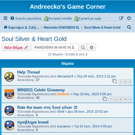
Andreecko's Game Corner
Συχνές ερωτήσεις
Κεντρική σελίδα
Σχετικά με εμάς
Α
Ευρετήριο Δ. Συζήτησης
Nintendo DS/DSI/DSI XL
Soul Silver & Heart Gold
ν
Soul Silver & Heart Gold
α
Αναζήτηση
Ειδική αναζήτηση
Νέο Θέμα
ζ
12 θέματα • Σελίδα
1
από
1
ή
Θέματα
τ
η
Help Thread
Τελευταία δημοσίευση από
nikmaster9
«
Πέμ 04 Ιούλ, 2013 2:11 pm
σ
Απαντήσεις:
27
1
2
3
η
WIN2011 Celebi Giveaway
Τελευταία δημοσίευση από
Delibird
«
Παρ 25 Αύγ, 2023 5:05 pm
Απαντήσεις:
42
1
2
3
4
5
Rate the team στη Soul silver :D
Τελευταία δημοσίευση από
Shell
«
Δευ 08 Ιουν, 2015 10:02 pm
Απαντήσεις:
4
προβλημα breed
Τελευταία δημοσίευση από
tzanakos
«
Τρί 24 Ιουν, 2014 4:59 pm
Απαντήσεις:
3