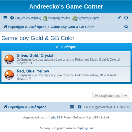
Andreecko's Game Corner
Συχνές ερωτήσεις
Κεντρική σελίδα
Σχετικά με εμάς
Α
Ευρετήριο Δ. Συζήτησης
Game boy Gold & GB Color
ν
Game boy Gold & GB Color
α
Δ. Συζήτηση
ζ
ή
Silver, Gold, Crystal
Συζητήστε ό,τι σας αφορά γύρω από την Pokemon Silver, Gold & Crystal
τ
Θέματα:
11
η
Red, Blue, Yellow
Συζητήστε ό,τι σας αφορά γύρω από την Pokemon Yellow, Blue & Red
σ
Θέματα:
7
η
Μετάβαση σε
Ευρετήριο Δ. Συζήτησης
Όλοι οι χρόνοι είναι
UTC+03:00
Δημιουργήθηκε από
phpBB
® Forum Software © phpBB Limited
Ελληνική μετάφραση από το
phpbbgr.com