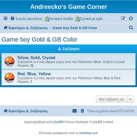
Andreecko's Game Corner
Συχνές ερωτήσεις
Κεντρική σελίδα
Σχετικά με εμάς
Α
Ευρετήριο Δ. Συζήτησης
Game boy Gold & GB Color
ν
Game boy Gold & GB Color
α
Δ. Συζήτηση
ζ
ή
Silver, Gold, Crystal
Συζητήστε ό,τι σας αφορά γύρω από την Pokemon Silver, Gold & Crystal
τ
Θέματα:
11
η
Red, Blue, Yellow
Συζητήστε ό,τι σας αφορά γύρω από την Pokemon Yellow, Blue & Red
σ
Θέματα:
7
η
Μετάβαση σε
Ευρετήριο Δ. Συζήτησης
Όλοι οι χρόνοι είναι
UTC+03:00
Δημιουργήθηκε από
phpBB
® Forum Software © phpBB Limited
Ελληνική μετάφραση από το
phpbbgr.com