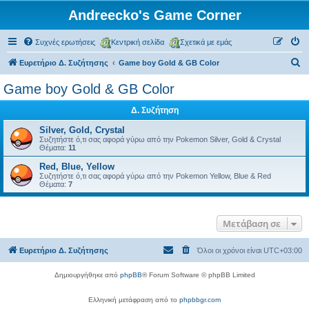
Andreecko's Game Corner
Συχνές ερωτήσεις
Κεντρική σελίδα
Σχετικά με εμάς
Α
Ευρετήριο Δ. Συζήτησης
Game boy Gold & GB Color
ν
Game boy Gold & GB Color
α
Δ. Συζήτηση
ζ
ή
Silver, Gold, Crystal
Συζητήστε ό,τι σας αφορά γύρω από την Pokemon Silver, Gold & Crystal
τ
Θέματα:
11
η
Red, Blue, Yellow
Συζητήστε ό,τι σας αφορά γύρω από την Pokemon Yellow, Blue & Red
σ
Θέματα:
7
η
Μετάβαση σε
Ευρετήριο Δ. Συζήτησης
Όλοι οι χρόνοι είναι
UTC+03:00
Δημιουργήθηκε από
phpBB
® Forum Software © phpBB Limited
Ελληνική μετάφραση από το
phpbbgr.com