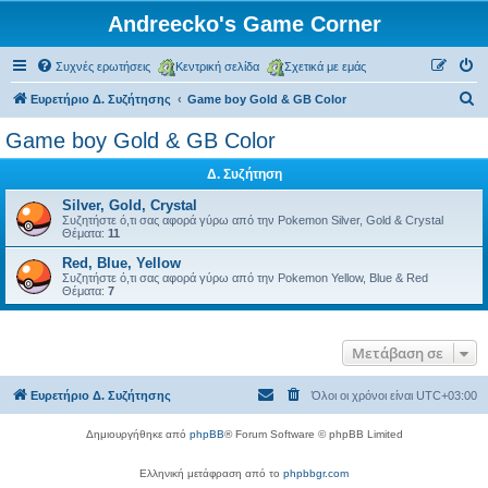
Andreecko's Game Corner
Συχνές ερωτήσεις
Κεντρική σελίδα
Σχετικά με εμάς
Α
Ευρετήριο Δ. Συζήτησης
Game boy Gold & GB Color
ν
Game boy Gold & GB Color
α
Δ. Συζήτηση
ζ
ή
Silver, Gold, Crystal
Συζητήστε ό,τι σας αφορά γύρω από την Pokemon Silver, Gold & Crystal
τ
Θέματα:
11
η
Red, Blue, Yellow
Συζητήστε ό,τι σας αφορά γύρω από την Pokemon Yellow, Blue & Red
σ
Θέματα:
7
η
Μετάβαση σε
Ευρετήριο Δ. Συζήτησης
Όλοι οι χρόνοι είναι
UTC+03:00
Δημιουργήθηκε από
phpBB
® Forum Software © phpBB Limited
Ελληνική μετάφραση από το
phpbbgr.com