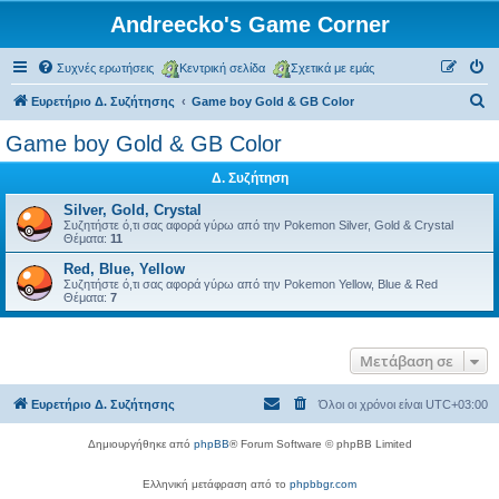
Andreecko's Game Corner
Συχνές ερωτήσεις
Κεντρική σελίδα
Σχετικά με εμάς
Α
Ευρετήριο Δ. Συζήτησης
Game boy Gold & GB Color
ν
Game boy Gold & GB Color
α
Δ. Συζήτηση
ζ
ή
Silver, Gold, Crystal
Συζητήστε ό,τι σας αφορά γύρω από την Pokemon Silver, Gold & Crystal
τ
Θέματα:
11
η
Red, Blue, Yellow
Συζητήστε ό,τι σας αφορά γύρω από την Pokemon Yellow, Blue & Red
σ
Θέματα:
7
η
Μετάβαση σε
Ευρετήριο Δ. Συζήτησης
Όλοι οι χρόνοι είναι
UTC+03:00
Δημιουργήθηκε από
phpBB
® Forum Software © phpBB Limited
Ελληνική μετάφραση από το
phpbbgr.com