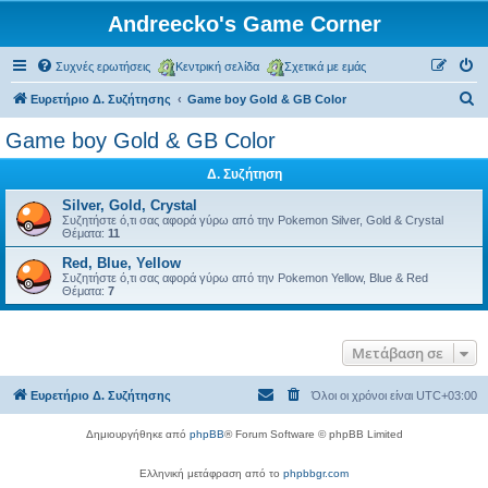
Andreecko's Game Corner
Συχνές ερωτήσεις
Κεντρική σελίδα
Σχετικά με εμάς
Α
Ευρετήριο Δ. Συζήτησης
Game boy Gold & GB Color
ν
Game boy Gold & GB Color
α
Δ. Συζήτηση
ζ
ή
Silver, Gold, Crystal
Συζητήστε ό,τι σας αφορά γύρω από την Pokemon Silver, Gold & Crystal
τ
Θέματα:
11
η
Red, Blue, Yellow
Συζητήστε ό,τι σας αφορά γύρω από την Pokemon Yellow, Blue & Red
σ
Θέματα:
7
η
Μετάβαση σε
Ευρετήριο Δ. Συζήτησης
Όλοι οι χρόνοι είναι
UTC+03:00
Δημιουργήθηκε από
phpBB
® Forum Software © phpBB Limited
Ελληνική μετάφραση από το
phpbbgr.com