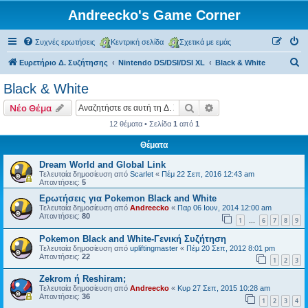
Andreecko's Game Corner
Συχνές ερωτήσεις
Κεντρική σελίδα
Σχετικά με εμάς
Α
Ευρετήριο Δ. Συζήτησης
Nintendo DS/DSI/DSI XL
Black & White
ν
Black & White
α
Αναζήτηση
Ειδική αναζήτηση
Νέο Θέμα
ζ
12 θέματα • Σελίδα
1
από
1
ή
Θέματα
τ
η
Dream World and Global Link
Τελευταία δημοσίευση από
Scarlet
«
Πέμ 22 Σεπ, 2016 12:43 am
σ
Απαντήσεις:
5
η
Ερωτήσεις για Pokemon Black and White
Τελευταία δημοσίευση από
Andreecko
«
Παρ 06 Ιουν, 2014 12:00 am
Απαντήσεις:
80
1
6
7
8
9
…
Pokemon Black and White-Γενική Συζήτηση
Τελευταία δημοσίευση από
upliftingmaster
«
Πέμ 20 Σεπ, 2012 8:01 pm
Απαντήσεις:
22
1
2
3
Zekrom ή Reshiram;
Τελευταία δημοσίευση από
Andreecko
«
Κυρ 27 Σεπ, 2015 10:28 am
Απαντήσεις:
36
1
2
3
4