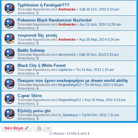
Typhlosion ή Feraligatr???
Τελευταία δημοσίευση από
Andreecko
«
Σάβ 26 Σεπ, 2015 6:33 pm
Απαντήσεις:
2
Pokemon Black Randomizer Nuzlocke!
Τελευταία δημοσίευση από
Andreecko
«
Δευ 21 Ιούλ, 2014 12:00 am
Απαντήσεις:
2
τουρνουά 5ής γενιάς
Τελευταία δημοσίευση από
Andreecko
«
Κυρ 30 Μαρ, 2014 5:26 am
Απαντήσεις:
5
Battle Subway
Τελευταία δημοσίευση από
dionyshs02
«
Σάβ 26 Οκτ, 2013 2:33 pm
Απαντήσεις:
5
Black City ή White Forest
Τελευταία δημοσίευση από
Zaphirom
«
Τετ 21 Αύγ, 2013 1:15 am
Απαντήσεις:
4
Ποκεμον που έχουν κυκλοφορήσει με dream world ability
Τελευταία δημοσίευση από
Kingnothing412
«
Τετ 04 Απρ, 2012 1:04 pm
Απαντήσεις:
4
C-gear Skins
Τελευταία δημοσίευση από
Kingnothing412
«
Κυρ 20 Νοέμ, 2011 4:10 pm
Απαντήσεις:
1
Εξελιξη μεσω gts
Τελευταία δημοσίευση από
m_Namikaze
«
Τρί 04 Οκτ, 2011 7:11 pm
Απαντήσεις:
3
Νέο Θέμα
12 θέματα • Σελίδα
1
από
1