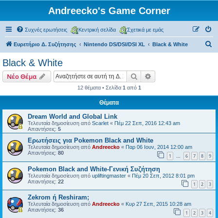
Andreecko's Game Corner
Συχνές ερωτήσεις
Κεντρική σελίδα
Σχετικά με εμάς
Α
Ευρετήριο Δ. Συζήτησης
Nintendo DS/DSI/DSI XL
Black & White
ν
Black & White
α
Αναζήτηση
Ειδική αναζήτηση
Νέο Θέμα
ζ
12 θέματα • Σελίδα
1
από
1
ή
Θέματα
τ
η
Dream World and Global Link
Τελευταία δημοσίευση από
Scarlet
«
Πέμ 22 Σεπ, 2016 12:43 am
σ
Απαντήσεις:
5
η
Ερωτήσεις για Pokemon Black and White
Τελευταία δημοσίευση από
Andreecko
«
Παρ 06 Ιουν, 2014 12:00 am
Απαντήσεις:
80
1
6
7
8
9
…
Pokemon Black and White-Γενική Συζήτηση
Τελευταία δημοσίευση από
upliftingmaster
«
Πέμ 20 Σεπ, 2012 8:01 pm
Απαντήσεις:
22
1
2
3
Zekrom ή Reshiram;
Τελευταία δημοσίευση από
Andreecko
«
Κυρ 27 Σεπ, 2015 10:28 am
Απαντήσεις:
36
1
2
3
4