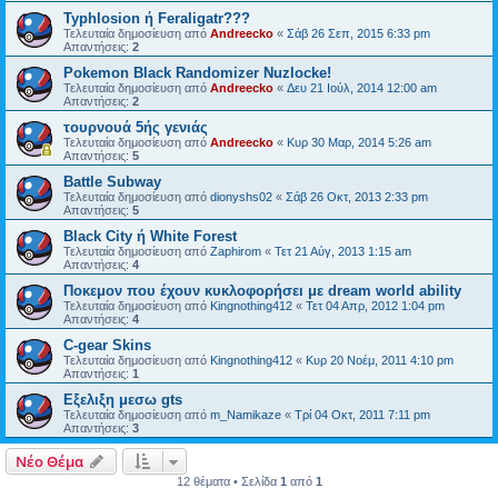
Typhlosion ή Feraligatr???
Τελευταία δημοσίευση από
Andreecko
«
Σάβ 26 Σεπ, 2015 6:33 pm
Απαντήσεις:
2
Pokemon Black Randomizer Nuzlocke!
Τελευταία δημοσίευση από
Andreecko
«
Δευ 21 Ιούλ, 2014 12:00 am
Απαντήσεις:
2
τουρνουά 5ής γενιάς
Τελευταία δημοσίευση από
Andreecko
«
Κυρ 30 Μαρ, 2014 5:26 am
Απαντήσεις:
5
Battle Subway
Τελευταία δημοσίευση από
dionyshs02
«
Σάβ 26 Οκτ, 2013 2:33 pm
Απαντήσεις:
5
Black City ή White Forest
Τελευταία δημοσίευση από
Zaphirom
«
Τετ 21 Αύγ, 2013 1:15 am
Απαντήσεις:
4
Ποκεμον που έχουν κυκλοφορήσει με dream world ability
Τελευταία δημοσίευση από
Kingnothing412
«
Τετ 04 Απρ, 2012 1:04 pm
Απαντήσεις:
4
C-gear Skins
Τελευταία δημοσίευση από
Kingnothing412
«
Κυρ 20 Νοέμ, 2011 4:10 pm
Απαντήσεις:
1
Εξελιξη μεσω gts
Τελευταία δημοσίευση από
m_Namikaze
«
Τρί 04 Οκτ, 2011 7:11 pm
Απαντήσεις:
3
Νέο Θέμα
12 θέματα • Σελίδα
1
από
1