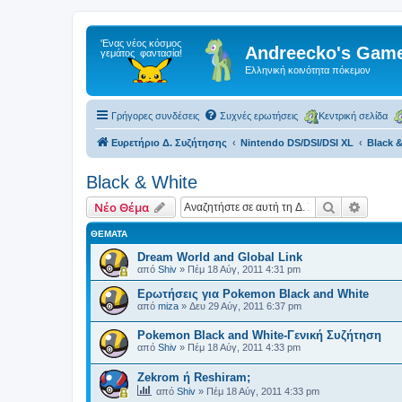
Andreecko's Game
Ελληνική κοινότητα πόκεμον
Γρήγορες συνδέσεις
Συχνές ερωτήσεις
Κεντρική σελίδα
Ευρετήριο Δ. Συζήτησης
Nintendo DS/DSI/DSI XL
Black 
Black & White
Αναζήτηση
Ειδική
Νέο Θέμα
ΘΈΜΑΤΑ
Dream World and Global Link
από
Shiv
»
Πέμ 18 Αύγ, 2011 4:31 pm
Ερωτήσεις για Pokemon Black and White
από
miza
»
Δευ 29 Αύγ, 2011 6:37 pm
Pokemon Black and White-Γενική Συζήτηση
από
Shiv
»
Πέμ 18 Αύγ, 2011 4:33 pm
Zekrom ή Reshiram;
από
Shiv
»
Πέμ 18 Αύγ, 2011 4:33 pm