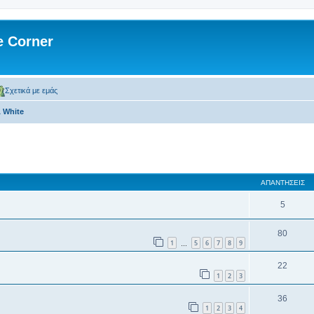
 Corner
Σχετικά με εμάς
& White
 αναζήτηση
ΑΠΑΝΤΉΣΕΙΣ
5
80
1
5
6
7
8
9
…
22
1
2
3
36
1
2
3
4