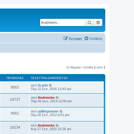
Αναζήτηση
Ειδική αναζήτηση
Εγγραφή
Σύνδεση
12 θέματα • Σελίδα
1
από
1
ΠΡΟΒΟΛΈΣ
ΤΕΛΕΥΤΑΊΑ ΔΗΜΟΣΊΕΥΣΗ
από
Scarlet
8062
Πέμ 22 Σεπ, 2016 12:43 am
από
Andreecko
24737
Παρ 06 Ιουν, 2014 12:00 am
από
upliftingmaster
9561
Πέμ 20 Σεπ, 2012 8:01 pm
από
Andreecko
16234
Κυρ 27 Σεπ, 2015 10:28 am