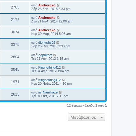
από
Andreecko
2765
Σάβ 26 Σεπ, 2015 6:33 pm
από
Andreecko
2172
Δευ 21 Ιούλ, 2014 12:00 am
από
Andreecko
3074
Κυρ 30 Μαρ, 2014 5:26 am
από
dionyshs02
3375
Σάβ 26 Οκτ, 2013 2:33 pm
από
Zaphirom
2804
Τετ 21 Αύγ, 2013 1:15 am
από
Kingnothing412
3045
Τετ 04 Απρ, 2012 1:04 pm
από
Kingnothing412
1971
Κυρ 20 Νοέμ, 2011 4:10 pm
από
m_Namikaze
2615
Τρί 04 Οκτ, 2011 7:11 pm
12 θέματα • Σελίδα
1
από
1
Μετάβαση σε