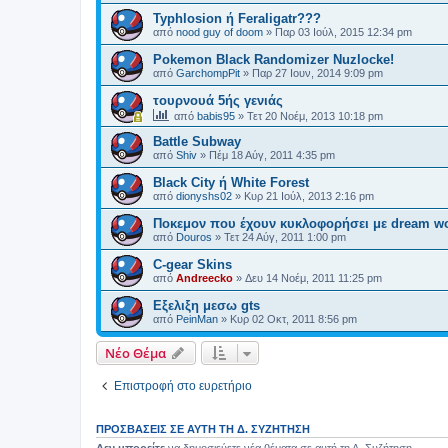
Typhlosion ή Feraligatr???
από
nood guy of doom
»
Παρ 03 Ιούλ, 2015 12:34 pm
Pokemon Black Randomizer Nuzlocke!
από
GarchompPit
»
Παρ 27 Ιουν, 2014 9:09 pm
τουρνουά 5ής γενιάς
από
babis95
»
Τετ 20 Νοέμ, 2013 10:18 pm
Battle Subway
από
Shiv
»
Πέμ 18 Αύγ, 2011 4:35 pm
Black City ή White Forest
από
dionyshs02
»
Κυρ 21 Ιούλ, 2013 2:16 pm
Ποκεμον που έχουν κυκλοφορήσει με dream wor
από
Douros
»
Τετ 24 Αύγ, 2011 1:00 pm
C-gear Skins
από
Andreecko
»
Δευ 14 Νοέμ, 2011 11:25 pm
Εξελιξη μεσω gts
από
PeinMan
»
Κυρ 02 Οκτ, 2011 8:56 pm
Νέο Θέμα
Επιστροφή στο ευρετήριο
ΠΡΟΣΒΆΣΕΙΣ ΣΕ ΑΥΤΉ ΤΗ Δ. ΣΥΖΉΤΗΣΗ