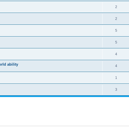
2
2
5
5
4
ld ability
4
1
3