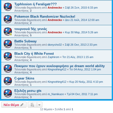
Typhlosion ή Feraligatr???
Τελευταία δημοσίευση από
Andreecko
«
Σάβ 26 Σεπ, 2015 6:33 pm
Απαντήσεις:
2
Pokemon Black Randomizer Nuzlocke!
Τελευταία δημοσίευση από
Andreecko
«
Δευ 21 Ιούλ, 2014 12:00 am
Απαντήσεις:
2
τουρνουά 5ής γενιάς
Τελευταία δημοσίευση από
Andreecko
«
Κυρ 30 Μαρ, 2014 5:26 am
Απαντήσεις:
5
Battle Subway
Τελευταία δημοσίευση από
dionyshs02
«
Σάβ 26 Οκτ, 2013 2:33 pm
Απαντήσεις:
5
Black City ή White Forest
Τελευταία δημοσίευση από
Zaphirom
«
Τετ 21 Αύγ, 2013 1:15 am
Απαντήσεις:
4
Ποκεμον που έχουν κυκλοφορήσει με dream world ability
Τελευταία δημοσίευση από
Kingnothing412
«
Τετ 04 Απρ, 2012 1:04 pm
Απαντήσεις:
4
C-gear Skins
Τελευταία δημοσίευση από
Kingnothing412
«
Κυρ 20 Νοέμ, 2011 4:10 pm
Απαντήσεις:
1
Εξελιξη μεσω gts
Τελευταία δημοσίευση από
m_Namikaze
«
Τρί 04 Οκτ, 2011 7:11 pm
Απαντήσεις:
3
Νέο Θέμα
12 θέματα • Σελίδα
1
από
1