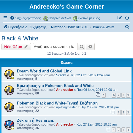
Andreecko's Game Corner
Συχνές ερωτήσεις
Κεντρική σελίδα
Σχετικά με εμάς
Α
Ευρετήριο Δ. Συζήτησης
Nintendo DS/DSI/DSI XL
Black & White
ν
Black & White
α
Αναζήτηση
Ειδική αναζήτηση
Νέο Θέμα
ζ
12 θέματα • Σελίδα
1
από
1
ή
Θέματα
τ
η
Dream World and Global Link
Τελευταία δημοσίευση από
Scarlet
«
Πέμ 22 Σεπ, 2016 12:43 am
σ
Απαντήσεις:
5
η
Ερωτήσεις για Pokemon Black and White
Τελευταία δημοσίευση από
Andreecko
«
Παρ 06 Ιουν, 2014 12:00 am
Απαντήσεις:
80
1
6
7
8
9
…
Pokemon Black and White-Γενική Συζήτηση
Τελευταία δημοσίευση από
upliftingmaster
«
Πέμ 20 Σεπ, 2012 8:01 pm
Απαντήσεις:
22
1
2
3
Zekrom ή Reshiram;
Τελευταία δημοσίευση από
Andreecko
«
Κυρ 27 Σεπ, 2015 10:28 am
Απαντήσεις:
36
1
2
3
4