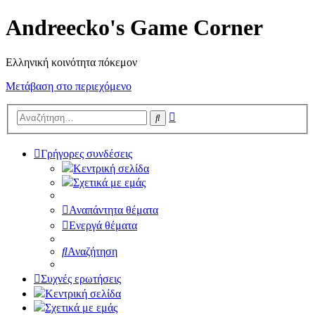
Andreecko's Game Corner
Ελληνική κοινότητα πόκεμον
Μετάβαση στο περιεχόμενο
Ειδική
Αναζήτηση
αναζήτηση
Γρήγορες συνδέσεις
Κεντρική σελίδα
Σχετικά με εμάς
Αναπάντητα θέματα
Ενεργά θέματα
Αναζήτηση
Συχνές ερωτήσεις
Κεντρική σελίδα
Σχετικά με εμάς