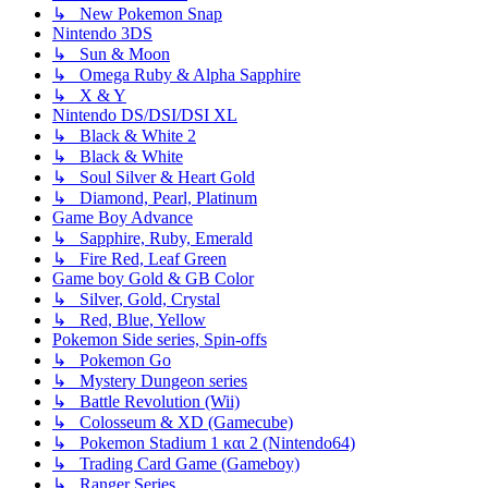
↳ New Pokemon Snap
Nintendo 3DS
↳ Sun & Moon
↳ Omega Ruby & Alpha Sapphire
↳ X & Y
Nintendo DS/DSI/DSI XL
↳ Black & White 2
↳ Black & White
↳ Soul Silver & Heart Gold
↳ Diamond, Pearl, Platinum
Game Boy Advance
↳ Sapphire, Ruby, Emerald
↳ Fire Red, Leaf Green
Game boy Gold & GB Color
↳ Silver, Gold, Crystal
↳ Red, Blue, Yellow
Pokemon Side series, Spin-offs
↳ Pokemon Go
↳ Mystery Dungeon series
↳ Battle Revolution (Wii)
↳ Colosseum & XD (Gamecube)
↳ Pokemon Stadium 1 και 2 (Nintendo64)
↳ Trading Card Game (Gameboy)
↳ Ranger Series