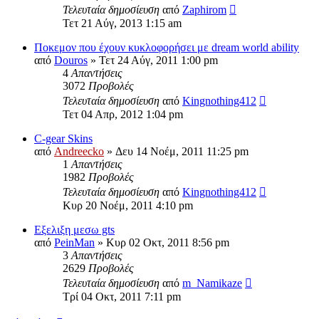
Τελευταία δημοσίευση
από
Zaphirom
Τετ 21 Αύγ, 2013 1:15 am
Ποκεμον που έχουν κυκλοφορήσει με dream world ability
από
Douros
»
Τετ 24 Αύγ, 2011 1:00 pm
4
Απαντήσεις
3072
Προβολές
Τελευταία δημοσίευση
από
Kingnothing412
Τετ 04 Απρ, 2012 1:04 pm
C-gear Skins
από
Andreecko
»
Δευ 14 Νοέμ, 2011 11:25 pm
1
Απαντήσεις
1982
Προβολές
Τελευταία δημοσίευση
από
Kingnothing412
Κυρ 20 Νοέμ, 2011 4:10 pm
Εξελιξη μεσω gts
από
PeinMan
»
Κυρ 02 Οκτ, 2011 8:56 pm
3
Απαντήσεις
2629
Προβολές
Τελευταία δημοσίευση
από
m_Namikaze
Τρί 04 Οκτ, 2011 7:11 pm