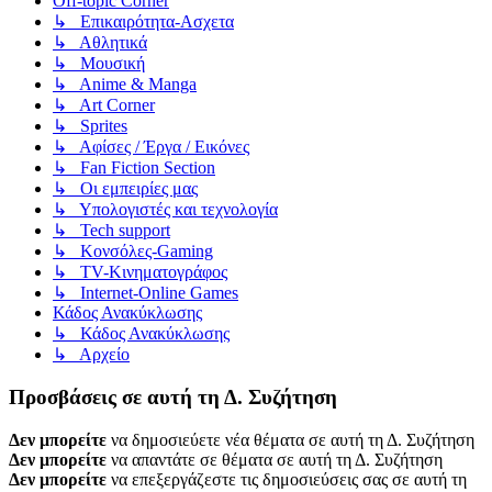
Off-topic Corner
↳ Επικαιρότητα-Ασχετα
↳ Αθλητικά
↳ Μουσική
↳ Anime & Manga
↳ Art Corner
↳ Sprites
↳ Αφίσες / Έργα / Εικόνες
↳ Fan Fiction Section
↳ Οι εμπειρίες μας
↳ Υπολογιστές και τεχνολογία
↳ Tech support
↳ Kονσόλες-Gaming
↳ TV-Κινηματογράφος
↳ Internet-Online Games
Κάδος Ανακύκλωσης
↳ Κάδος Ανακύκλωσης
↳ Αρχείο
Προσβάσεις σε αυτή τη Δ. Συζήτηση
Δεν μπορείτε
να δημοσιεύετε νέα θέματα σε αυτή τη Δ. Συζήτηση
Δεν μπορείτε
να απαντάτε σε θέματα σε αυτή τη Δ. Συζήτηση
Δεν μπορείτε
να επεξεργάζεστε τις δημοσιεύσεις σας σε αυτή τη