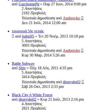
από
GarchompPit
»
Παρ 27 Ιουν, 2014 9:09 pm
2
Απαντήσεις
2182
Προβολές
Τελευταία δημοσίευση
από
Andreecko
Δευ 21 Ιούλ, 2014 12:00 am
τουρνουά 5ής γενιάς
από
babis95
»
Τετ 20 Νοέμ, 2013 10:18 pm
5
Απαντήσεις
3093
Προβολές
Τελευταία δημοσίευση
από
Andreecko
Κυρ 30 Μαρ, 2014 5:26 am
Battle Subway
από
Shiv
»
Πέμ 18 Αύγ, 2011 4:35 pm
5
Απαντήσεις
3414
Προβολές
Τελευταία δημοσίευση
από
dionyshs02
Σάβ 26 Οκτ, 2013 2:33 pm
Black City ή White Forest
από
dionyshs02
»
Κυρ 21 Ιούλ, 2013 2:16 pm
4
Απαντήσεις
2821
Προβολές