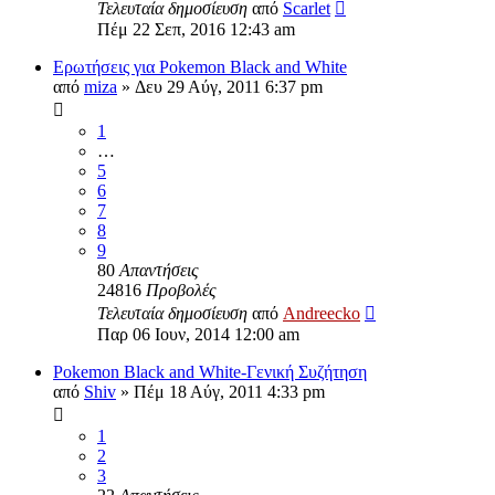
Τελευταία δημοσίευση
από
Scarlet
Πέμ 22 Σεπ, 2016 12:43 am
Ερωτήσεις για Pokemon Black and White
από
miza
»
Δευ 29 Αύγ, 2011 6:37 pm
1
…
5
6
7
8
9
80
Απαντήσεις
24816
Προβολές
Τελευταία δημοσίευση
από
Andreecko
Παρ 06 Ιουν, 2014 12:00 am
Pokemon Black and White-Γενική Συζήτηση
από
Shiv
»
Πέμ 18 Αύγ, 2011 4:33 pm
1
2
3