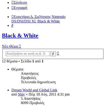
Σύνδεση
Εγγραφή
Ευρετήριο Δ. Συζήτησης
Nintendo
DS/DSI/DSI XL
Black & White
Αναζήτηση
Black & White
Νέο Θέμα
Ειδική
Αναζήτηση
αναζήτηση
12 θέματα • Σελίδα
1
από
1
Θέματα
Απαντήσεις
Προβολές
Τελευταία δημοσίευση
Dream World and Global Link
από
Shiv
»
Πέμ 18 Αύγ, 2011 4:31 pm
5
Απαντήσεις
8099
Προβολές