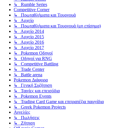
↳ Rumble Series
Competitive Corner
↳ Πρωταθλήματα και Τουρνουά
↳ Αρχείο
↳ Πρωταθλήματα και Τουρνουά (μη επίσημα)
↳ Αρχείο 2014
↳ Αρχείο 2015
↳ Αρχείο 2016
↳ Αρχείο 2017
↳ Pokemon Οδηγοί
↳ Οδηγοί για RNG
↳ Competitive Battling
↳ Trade Center
↳ Battle arena
Pokemon Διάφορα
↳ Γενική Συζήτηση
↳ Ταινίες και επεισόδια
↳ Pokemon Events
↳ Trading Card Game και επιτραπέζια παιχνίδια
↳ Greek Pokemon Projects
Αγγελίες
↳ Πωλήσεις
↳ Ζήτηση