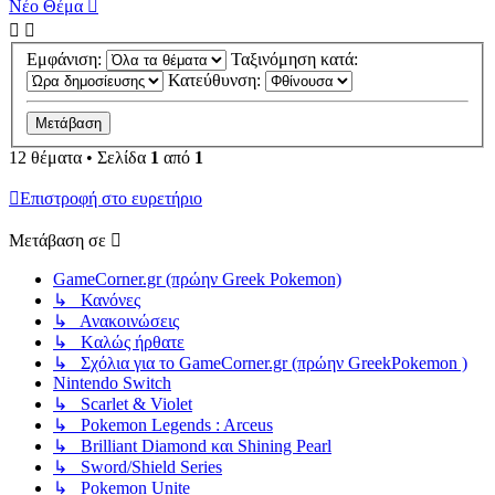
Νέο Θέμα
Εμφάνιση:
Ταξινόμηση κατά:
Κατεύθυνση:
12 θέματα • Σελίδα
1
από
1
Επιστροφή στο ευρετήριο
Μετάβαση σε
GameCorner.gr (πρώην Greek Pokemon)
↳ Κανόνες
↳ Ανακοινώσεις
↳ Kαλώς ήρθατε
↳ Σχόλια για το GameCorner.gr (πρώην GreekPokemon )
Nintendo Switch
↳ Scarlet & Violet
↳ Pokemon Legends : Arceus
↳ Brilliant Diamond και Shining Pearl
↳ Sword/Shield Series
↳ Pokemon Unite