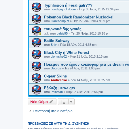
Typhlosion ή Feraligatr???
από
nood guy of doom
»
Παρ 03 Ιούλ, 2015 12:34 pm
Pokemon Black Randomizer Nuzlocke!
από
GarchompPit
»
Παρ 27 Ιουν, 2014 9:09 pm
τουρνουά 5ής γενιάς
από
babis95
»
Τετ 20 Νοέμ, 2013 10:18 pm
Battle Subway
από
Shiv
»
Πέμ 18 Αύγ, 2011 4:35 pm
Black City ή White Forest
από
dionyshs02
»
Κυρ 21 Ιούλ, 2013 2:16 pm
Ποκεμον που έχουν κυκλοφορήσει με dream wor
από
Douros
»
Τετ 24 Αύγ, 2011 1:00 pm
C-gear Skins
από
Andreecko
»
Δευ 14 Νοέμ, 2011 11:25 pm
Εξελιξη μεσω gts
από
PeinMan
»
Κυρ 02 Οκτ, 2011 8:56 pm
Νέο Θέμα
Επιστροφή στο ευρετήριο
ΠΡΟΣΒΆΣΕΙΣ ΣΕ ΑΥΤΉ ΤΗ Δ. ΣΥΖΉΤΗΣΗ