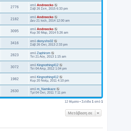
από
Andreecko
2776
Σάβ 26 Σεπ, 2015 6:33 pm
από
Andreecko
2182
Δευ 21 Ιούλ, 2014 12:00 am
από
Andreecko
3095
Κυρ 30 Μαρ, 2014 5:26 am
από
dionyshs02
3416
Σάβ 26 Οκτ, 2013 2:33 pm
από
Zaphirom
2823
Τετ 21 Αύγ, 2013 1:15 am
από
Kingnothing412
3072
Τετ 04 Απρ, 2012 1:04 pm
από
Kingnothing412
1982
Κυρ 20 Νοέμ, 2011 4:10 pm
από
m_Namikaze
2630
Τρί 04 Οκτ, 2011 7:11 pm
12 θέματα • Σελίδα
1
από
1
Μετάβαση σε