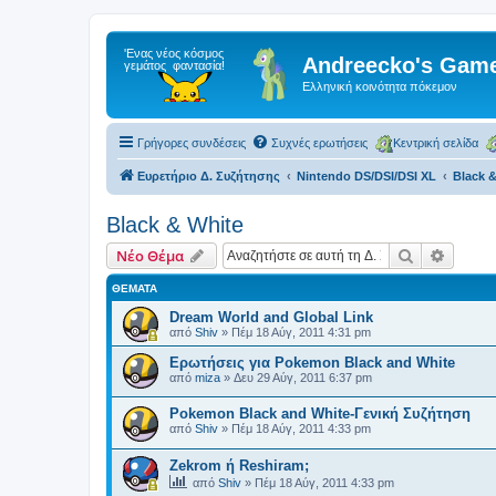
Andreecko's Game
Ελληνική κοινότητα πόκεμον
Γρήγορες συνδέσεις
Συχνές ερωτήσεις
Κεντρική σελίδα
Ευρετήριο Δ. Συζήτησης
Nintendo DS/DSI/DSI XL
Black 
Black & White
Αναζήτηση
Ειδική
Νέο Θέμα
ΘΈΜΑΤΑ
Dream World and Global Link
από
Shiv
»
Πέμ 18 Αύγ, 2011 4:31 pm
Ερωτήσεις για Pokemon Black and White
από
miza
»
Δευ 29 Αύγ, 2011 6:37 pm
Pokemon Black and White-Γενική Συζήτηση
από
Shiv
»
Πέμ 18 Αύγ, 2011 4:33 pm
Zekrom ή Reshiram;
από
Shiv
»
Πέμ 18 Αύγ, 2011 4:33 pm