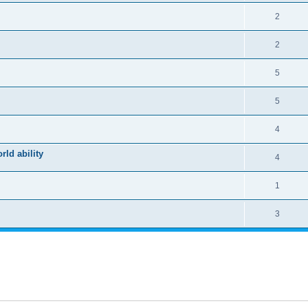
2
2
5
5
4
ld ability
4
1
3