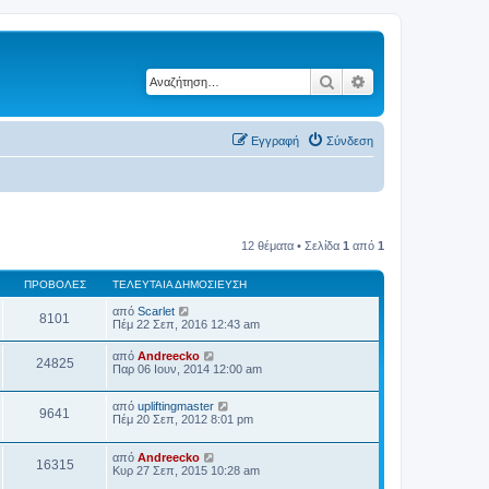
Αναζήτηση
Ειδική αναζήτηση
Εγγραφή
Σύνδεση
12 θέματα • Σελίδα
1
από
1
ΠΡΟΒΟΛΈΣ
ΤΕΛΕΥΤΑΊΑ ΔΗΜΟΣΊΕΥΣΗ
από
Scarlet
8101
Πέμ 22 Σεπ, 2016 12:43 am
από
Andreecko
24825
Παρ 06 Ιουν, 2014 12:00 am
από
upliftingmaster
9641
Πέμ 20 Σεπ, 2012 8:01 pm
από
Andreecko
16315
Κυρ 27 Σεπ, 2015 10:28 am