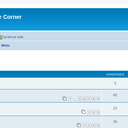
 Corner
Σχετικά με εμάς
& White
 αναζήτηση
ΑΠΑΝΤΉΣΕΙΣ
5
80
1
5
6
7
8
9
…
22
1
2
3
36
1
2
3
4