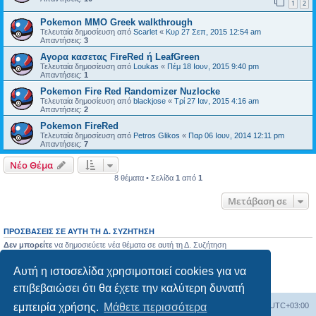
1
2
Pokemon MMO Greek walkthrough
Τελευταία δημοσίευση από
Scarlet
«
Κυρ 27 Σεπ, 2015 12:54 am
Απαντήσεις:
3
Αγορα κασετας FireRed ή LeafGreen
Τελευταία δημοσίευση από
Loukas
«
Πέμ 18 Ιουν, 2015 9:40 pm
Απαντήσεις:
1
Pokemon Fire Red Randomizer Nuzlocke
Τελευταία δημοσίευση από
blackjose
«
Τρί 27 Ιαν, 2015 4:16 am
Απαντήσεις:
2
Pokemon FireRed
Τελευταία δημοσίευση από
Petros Glikos
«
Παρ 06 Ιουν, 2014 12:11 pm
Απαντήσεις:
7
Νέο Θέμα
8 θέματα • Σελίδα
1
από
1
Μετάβαση σε
ΠΡΟΣΒΆΣΕΙΣ ΣΕ ΑΥΤΉ ΤΗ Δ. ΣΥΖΉΤΗΣΗ
Δεν μπορείτε
να δημοσιεύετε νέα θέματα σε αυτή τη Δ. Συζήτηση
Δεν μπορείτε
να απαντάτε σε θέματα σε αυτή τη Δ. Συζήτηση
Δεν μπορείτε
να επεξεργάζεστε τις δημοσιεύσεις σας σε αυτή τη Δ. Συζήτηση
Αυτή η ιστοσελίδα χρησιμοποιεί cookies για να
Δεν μπορείτε
να διαγράφετε τις δημοσιεύσεις σας σε αυτή τη Δ. Συζήτηση
Δεν μπορείτε
να επισυνάπτετε αρχεία σε αυτή τη Δ. Συζήτηση
επιβεβαιώσει ότι θα έχετε την καλύτερη δυνατή
εμπειρία χρήσης.
Μάθετε περισσότερα
Ευρετήριο Δ. Συζήτησης
Όλοι οι χρόνοι είναι
UTC+03:00