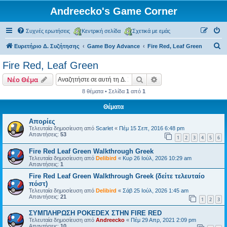
Andreecko's Game Corner
Συχνές ερωτήσεις
Κεντρική σελίδα
Σχετικά με εμάς
Α
Ευρετήριο Δ. Συζήτησης
Game Boy Advance
Fire Red, Leaf Green
ν
Fire Red, Leaf Green
α
Αναζήτηση
Ειδική αναζήτηση
Νέο Θέμα
ζ
8 θέματα • Σελίδα
1
από
1
ή
Θέματα
τ
η
Απορίες
Τελευταία δημοσίευση από
Scarlet
«
Πέμ 15 Σεπ, 2016 6:48 pm
σ
Απαντήσεις:
53
1
2
3
4
5
6
η
Fire Red Leaf Green Walkthrough Greek
Τελευταία δημοσίευση από
Delibird
«
Κυρ 26 Ιούλ, 2026 10:29 am
Απαντήσεις:
1
Fire Red Leaf Green Walkthrough Greek (δείτε τελευταίο
πόστ)
Τελευταία δημοσίευση από
Delibird
«
Σάβ 25 Ιούλ, 2026 1:45 am
Απαντήσεις:
21
1
2
3
ΣΥΜΠΛΗΡΩΣΗ POKEDEX ΣΤΗΝ FIRE RED
Τελευταία δημοσίευση από
Andreecko
«
Πέμ 29 Απρ, 2021 2:09 pm
Απαντήσεις:
10