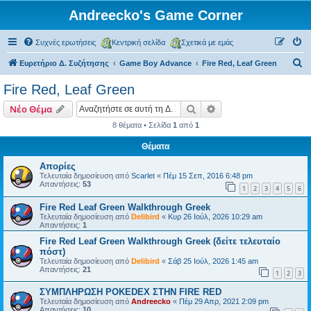
Andreecko's Game Corner
Συχνές ερωτήσεις
Κεντρική σελίδα
Σχετικά με εμάς
Α
Ευρετήριο Δ. Συζήτησης
Game Boy Advance
Fire Red, Leaf Green
ν
Fire Red, Leaf Green
α
Αναζήτηση
Ειδική αναζήτηση
Νέο Θέμα
ζ
8 θέματα • Σελίδα
1
από
1
ή
Θέματα
τ
η
Απορίες
Τελευταία δημοσίευση από
Scarlet
«
Πέμ 15 Σεπ, 2016 6:48 pm
σ
Απαντήσεις:
53
1
2
3
4
5
6
η
Fire Red Leaf Green Walkthrough Greek
Τελευταία δημοσίευση από
Delibird
«
Κυρ 26 Ιούλ, 2026 10:29 am
Απαντήσεις:
1
Fire Red Leaf Green Walkthrough Greek (δείτε τελευταίο
πόστ)
Τελευταία δημοσίευση από
Delibird
«
Σάβ 25 Ιούλ, 2026 1:45 am
Απαντήσεις:
21
1
2
3
ΣΥΜΠΛΗΡΩΣΗ POKEDEX ΣΤΗΝ FIRE RED
Τελευταία δημοσίευση από
Andreecko
«
Πέμ 29 Απρ, 2021 2:09 pm
Απαντήσεις:
10