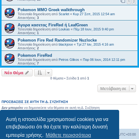
1
2
Pokemon MMO Greek walkthrough
Τελευταία δημοσίευση από
Scarlet
«
Κυρ 27 Σεπ, 2015 12:54 am
Απαντήσεις:
3
Αγορα κασετας FireRed ή LeafGreen
Τελευταία δημοσίευση από
Loukas
«
Πέμ 18 Ιουν, 2015 9:40 pm
Απαντήσεις:
1
Pokemon Fire Red Randomizer Nuzlocke
Τελευταία δημοσίευση από
blackjose
«
Τρί 27 Ιαν, 2015 4:16 am
Απαντήσεις:
2
Pokemon FireRed
Τελευταία δημοσίευση από
Petros Glikos
«
Παρ 06 Ιουν, 2014 12:11 pm
Απαντήσεις:
7
Νέο Θέμα
8 θέματα • Σελίδα
1
από
1
Μετάβαση σε
ΠΡΟΣΒΆΣΕΙΣ ΣΕ ΑΥΤΉ ΤΗ Δ. ΣΥΖΉΤΗΣΗ
Δεν μπορείτε
να δημοσιεύετε νέα θέματα σε αυτή τη Δ. Συζήτηση
Δεν μπορείτε
να απαντάτε σε θέματα σε αυτή τη Δ. Συζήτηση
Δεν μπορείτε
να επεξεργάζεστε τις δημοσιεύσεις σας σε αυτή τη Δ. Συζήτηση
Αυτή η ιστοσελίδα χρησιμοποιεί cookies για να
Δεν μπορείτε
να διαγράφετε τις δημοσιεύσεις σας σε αυτή τη Δ. Συζήτηση
Δεν μπορείτε
να επισυνάπτετε αρχεία σε αυτή τη Δ. Συζήτηση
επιβεβαιώσει ότι θα έχετε την καλύτερη δυνατή
εμπειρία χρήσης.
Μάθετε περισσότερα
Ευρετήριο Δ. Συζήτησης
Όλοι οι χρόνοι είναι
UTC+03:00