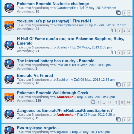
Pokemon Emerald Nuzlocke challenge
Τελευταία δημοσίευση από
GarchompPit
«
Τρί 06 Αύγ, 2013 5:49 pm
Απαντήσεις:
18
1
2
ποκεμον let's play (ashgray) ! Fire red-H
Τελευταία δημοσίευση από
christophervassos
«
Πέμ 25 Ιούλ, 2013 8:27 am
Απαντήσεις:
24
1
2
3
Η Hall Of Fame ομάδα σας στα Pokemon Sapphire, Ruby,
Emerald
Τελευταία δημοσίευση από
Scarlet
«
Παρ 24 Μάιος, 2013 2:05 pm
Απαντήσεις:
21
1
2
3
The internal battery has run dry - Emerald
Τελευταία δημοσίευση από
PokFan
«
Τετ 03 Απρ, 2013 10:42 pm
Απαντήσεις:
2
Emerald Vs Firered
Τελευταία δημοσίευση από
Zaphirom
«
Σάβ 09 Μαρ, 2013 12:38 am
Απαντήσεις:
16
1
2
Pokemon Emerald Walkthrough Greek
Τελευταία δημοσίευση από
Andreecko
«
Κυρ 02 Δεκ, 2012 8:36 pm
Απαντήσεις:
139
1
11
12
13
14
…
Zangoose σε Emerald/FireRed/LeafGreen/Saphirre?
Τελευταία δημοσίευση από
Andreecko
«
Πέμ 29 Νοέμ, 2012 9:28 pm
Απαντήσεις:
11
1
2
Ενα περίεργο σημείο...
Τελευταία δημοσίευση από
lugia001
«
Κυρ 28 Αύγ, 2011 6:43 pm