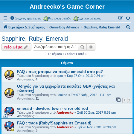
Andreecko's Game Corner
Συχνές ερωτήσεις
Κεντρική σελίδα
Σχετικά με εμάς
Α
Ευρετήριο Δ. Συζήτησης
Game Boy Advance
Sapphire, Ruby, Emerald
ν
Sapphire, Ruby, Emerald
α
Αναζήτηση
Ειδική αναζήτηση
Νέο Θέμα
ζ
12 θέματα • Σελίδα
1
από
1
ή
Θέματα
τ
η
FAQ : πως μπορω να παιζω emerald απο pc?
Τελευταία δημοσίευση από
τιμος
«
Κυρ 27 Οκτ, 2013 9:24 pm
σ
Απαντήσεις:
4
η
Οδηγός για να ξεχωρίσετε κασέτες GBA (γνήσιες και
πλαστές)
Τελευταία δημοσίευση από
Loukas
«
Τετ 07 Νοέμ, 2012 11:41 pm
Απαντήσεις:
11
1
2
emerald - dewford town - error old rod
Τελευταία δημοσίευση από
Andreecko
«
Σάβ 30 Σεπ, 2017 8:59 pm
Απαντήσεις:
5
FAQ : trade (Ruby/Sapphire σε Emerald)
Τελευταία δημοσίευση από
Andreecko
«
Τρί 26 Νοέμ, 2013 8:30 pm
Απαντήσεις:
2