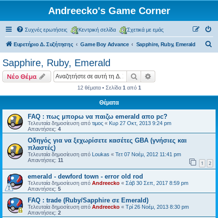
Andreecko's Game Corner
Συχνές ερωτήσεις
Κεντρική σελίδα
Σχετικά με εμάς
Α
Ευρετήριο Δ. Συζήτησης
Game Boy Advance
Sapphire, Ruby, Emerald
ν
Sapphire, Ruby, Emerald
α
Αναζήτηση
Ειδική αναζήτηση
Νέο Θέμα
ζ
12 θέματα • Σελίδα
1
από
1
ή
Θέματα
τ
η
FAQ : πως μπορω να παιζω emerald απο pc?
Τελευταία δημοσίευση από
τιμος
«
Κυρ 27 Οκτ, 2013 9:24 pm
σ
Απαντήσεις:
4
η
Οδηγός για να ξεχωρίσετε κασέτες GBA (γνήσιες και
πλαστές)
Τελευταία δημοσίευση από
Loukas
«
Τετ 07 Νοέμ, 2012 11:41 pm
Απαντήσεις:
11
1
2
emerald - dewford town - error old rod
Τελευταία δημοσίευση από
Andreecko
«
Σάβ 30 Σεπ, 2017 8:59 pm
Απαντήσεις:
5
FAQ : trade (Ruby/Sapphire σε Emerald)
Τελευταία δημοσίευση από
Andreecko
«
Τρί 26 Νοέμ, 2013 8:30 pm
Απαντήσεις:
2