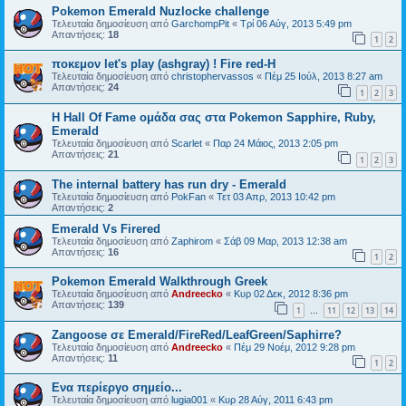
Pokemon Emerald Nuzlocke challenge
Τελευταία δημοσίευση από
GarchompPit
«
Τρί 06 Αύγ, 2013 5:49 pm
Απαντήσεις:
18
1
2
ποκεμον let's play (ashgray) ! Fire red-H
Τελευταία δημοσίευση από
christophervassos
«
Πέμ 25 Ιούλ, 2013 8:27 am
Απαντήσεις:
24
1
2
3
Η Hall Of Fame ομάδα σας στα Pokemon Sapphire, Ruby,
Emerald
Τελευταία δημοσίευση από
Scarlet
«
Παρ 24 Μάιος, 2013 2:05 pm
Απαντήσεις:
21
1
2
3
The internal battery has run dry - Emerald
Τελευταία δημοσίευση από
PokFan
«
Τετ 03 Απρ, 2013 10:42 pm
Απαντήσεις:
2
Emerald Vs Firered
Τελευταία δημοσίευση από
Zaphirom
«
Σάβ 09 Μαρ, 2013 12:38 am
Απαντήσεις:
16
1
2
Pokemon Emerald Walkthrough Greek
Τελευταία δημοσίευση από
Andreecko
«
Κυρ 02 Δεκ, 2012 8:36 pm
Απαντήσεις:
139
1
11
12
13
14
…
Zangoose σε Emerald/FireRed/LeafGreen/Saphirre?
Τελευταία δημοσίευση από
Andreecko
«
Πέμ 29 Νοέμ, 2012 9:28 pm
Απαντήσεις:
11
1
2
Ενα περίεργο σημείο...
Τελευταία δημοσίευση από
lugia001
«
Κυρ 28 Αύγ, 2011 6:43 pm