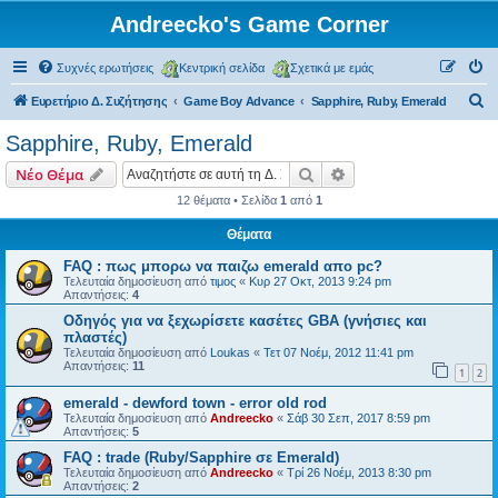
Andreecko's Game Corner
Συχνές ερωτήσεις
Κεντρική σελίδα
Σχετικά με εμάς
Α
Ευρετήριο Δ. Συζήτησης
Game Boy Advance
Sapphire, Ruby, Emerald
ν
Sapphire, Ruby, Emerald
α
Αναζήτηση
Ειδική αναζήτηση
Νέο Θέμα
ζ
12 θέματα • Σελίδα
1
από
1
ή
Θέματα
τ
η
FAQ : πως μπορω να παιζω emerald απο pc?
Τελευταία δημοσίευση από
τιμος
«
Κυρ 27 Οκτ, 2013 9:24 pm
σ
Απαντήσεις:
4
η
Οδηγός για να ξεχωρίσετε κασέτες GBA (γνήσιες και
πλαστές)
Τελευταία δημοσίευση από
Loukas
«
Τετ 07 Νοέμ, 2012 11:41 pm
Απαντήσεις:
11
1
2
emerald - dewford town - error old rod
Τελευταία δημοσίευση από
Andreecko
«
Σάβ 30 Σεπ, 2017 8:59 pm
Απαντήσεις:
5
FAQ : trade (Ruby/Sapphire σε Emerald)
Τελευταία δημοσίευση από
Andreecko
«
Τρί 26 Νοέμ, 2013 8:30 pm
Απαντήσεις:
2