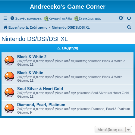
Andreecko's Game Corner
Συχνές ερωτήσεις
Κεντρική σελίδα
Σχετικά με εμάς
Α
Ευρετήριο Δ. Συζήτησης
Nintendo DS/DSI/DSI XL
ν
Nintendo DS/DSI/DSI XL
α
Δ. Συζήτηση
ζ
ή
Black & White 2
Συζητήστε ό,τι σας αφορά γύρω από τις κασέτες pokemon Black & White 2
τ
Θέματα:
12
η
Black & White
Συζητήστε ό,τι σας αφορά γύρω από τις κασέτες pokemon Black & White
σ
Θέματα:
12
η
Soul Silver & Heart Gold
Συζητήστε ό,τι σας αφορά γύρω από την pokemon Soul Silver και Heart Gold
Θέματα:
12
Diamond, Pearl, Platinum
Συζητήστε ό,τι σας αφορά γύρω από την pokemon Diamond, Pearl & Platinum
Θέματα:
9
Μετάβαση σε