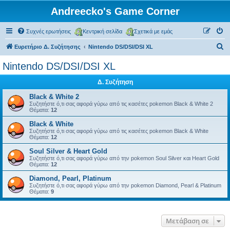
Andreecko's Game Corner
Συχνές ερωτήσεις
Κεντρική σελίδα
Σχετικά με εμάς
Α
Ευρετήριο Δ. Συζήτησης
Nintendo DS/DSI/DSI XL
ν
Nintendo DS/DSI/DSI XL
α
Δ. Συζήτηση
ζ
ή
Black & White 2
Συζητήστε ό,τι σας αφορά γύρω από τις κασέτες pokemon Black & White 2
τ
Θέματα:
12
η
Black & White
Συζητήστε ό,τι σας αφορά γύρω από τις κασέτες pokemon Black & White
σ
Θέματα:
12
η
Soul Silver & Heart Gold
Συζητήστε ό,τι σας αφορά γύρω από την pokemon Soul Silver και Heart Gold
Θέματα:
12
Diamond, Pearl, Platinum
Συζητήστε ό,τι σας αφορά γύρω από την pokemon Diamond, Pearl & Platinum
Θέματα:
9
Μετάβαση σε