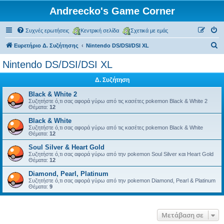
Andreecko's Game Corner
Συχνές ερωτήσεις
Κεντρική σελίδα
Σχετικά με εμάς
Α
Ευρετήριο Δ. Συζήτησης
Nintendo DS/DSI/DSI XL
ν
Nintendo DS/DSI/DSI XL
α
Δ. Συζήτηση
ζ
ή
Black & White 2
Συζητήστε ό,τι σας αφορά γύρω από τις κασέτες pokemon Black & White 2
τ
Θέματα:
12
η
Black & White
Συζητήστε ό,τι σας αφορά γύρω από τις κασέτες pokemon Black & White
σ
Θέματα:
12
η
Soul Silver & Heart Gold
Συζητήστε ό,τι σας αφορά γύρω από την pokemon Soul Silver και Heart Gold
Θέματα:
12
Diamond, Pearl, Platinum
Συζητήστε ό,τι σας αφορά γύρω από την pokemon Diamond, Pearl & Platinum
Θέματα:
9
Μετάβαση σε