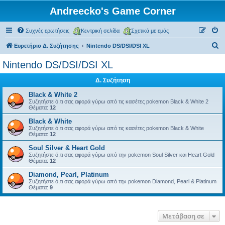
Andreecko's Game Corner
Συχνές ερωτήσεις
Κεντρική σελίδα
Σχετικά με εμάς
Α
Ευρετήριο Δ. Συζήτησης
Nintendo DS/DSI/DSI XL
ν
Nintendo DS/DSI/DSI XL
α
Δ. Συζήτηση
ζ
ή
Black & White 2
Συζητήστε ό,τι σας αφορά γύρω από τις κασέτες pokemon Black & White 2
τ
Θέματα:
12
η
Black & White
Συζητήστε ό,τι σας αφορά γύρω από τις κασέτες pokemon Black & White
σ
Θέματα:
12
η
Soul Silver & Heart Gold
Συζητήστε ό,τι σας αφορά γύρω από την pokemon Soul Silver και Heart Gold
Θέματα:
12
Diamond, Pearl, Platinum
Συζητήστε ό,τι σας αφορά γύρω από την pokemon Diamond, Pearl & Platinum
Θέματα:
9
Μετάβαση σε