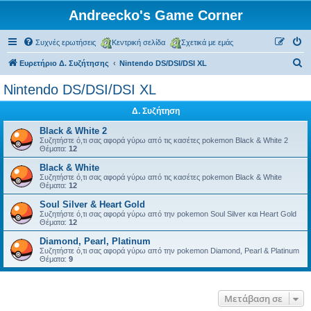
Andreecko's Game Corner
Συχνές ερωτήσεις
Κεντρική σελίδα
Σχετικά με εμάς
Α
Ευρετήριο Δ. Συζήτησης
Nintendo DS/DSI/DSI XL
ν
Nintendo DS/DSI/DSI XL
α
Δ. Συζήτηση
ζ
ή
Black & White 2
Συζητήστε ό,τι σας αφορά γύρω από τις κασέτες pokemon Black & White 2
τ
Θέματα:
12
η
Black & White
Συζητήστε ό,τι σας αφορά γύρω από τις κασέτες pokemon Black & White
σ
Θέματα:
12
η
Soul Silver & Heart Gold
Συζητήστε ό,τι σας αφορά γύρω από την pokemon Soul Silver και Heart Gold
Θέματα:
12
Diamond, Pearl, Platinum
Συζητήστε ό,τι σας αφορά γύρω από την pokemon Diamond, Pearl & Platinum
Θέματα:
9
Μετάβαση σε