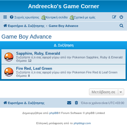
Andreecko's Game Corner
Συχνές ερωτήσεις
Κεντρική σελίδα
Σχετικά με εμάς
Α
Ευρετήριο Δ. Συζήτησης
Game Boy Advance
ν
Game Boy Advance
α
Δ. Συζήτηση
ζ
ή
Sapphire, Ruby, Emerald
Συζητήστε ό,τι σας αφορά γύρω από την Pokemon Sapphire, Ruby & Emerald
τ
Θέματα:
12
η
Fire Red, Leaf Green
Συζητήστε ό,τι σας αφορά γύρω από την Pokemon Fire Red & Leaf Green
σ
Θέματα:
8
η
Μετάβαση σε
Ευρετήριο Δ. Συζήτησης
Όλοι οι χρόνοι είναι
UTC+03:00
Δημιουργήθηκε από
phpBB
® Forum Software © phpBB Limited
Ελληνική μετάφραση από το
phpbbgr.com