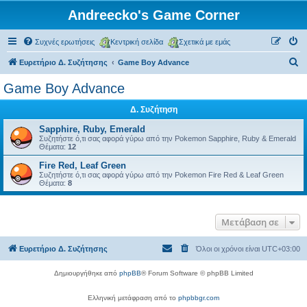
Andreecko's Game Corner
Συχνές ερωτήσεις
Κεντρική σελίδα
Σχετικά με εμάς
Α
Ευρετήριο Δ. Συζήτησης
Game Boy Advance
ν
Game Boy Advance
α
Δ. Συζήτηση
ζ
ή
Sapphire, Ruby, Emerald
Συζητήστε ό,τι σας αφορά γύρω από την Pokemon Sapphire, Ruby & Emerald
τ
Θέματα:
12
η
Fire Red, Leaf Green
Συζητήστε ό,τι σας αφορά γύρω από την Pokemon Fire Red & Leaf Green
σ
Θέματα:
8
η
Μετάβαση σε
Ευρετήριο Δ. Συζήτησης
Όλοι οι χρόνοι είναι
UTC+03:00
Δημιουργήθηκε από
phpBB
® Forum Software © phpBB Limited
Ελληνική μετάφραση από το
phpbbgr.com