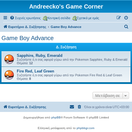
Andreecko's Game Corner
Συχνές ερωτήσεις
Κεντρική σελίδα
Σχετικά με εμάς
Α
Ευρετήριο Δ. Συζήτησης
Game Boy Advance
ν
Game Boy Advance
α
Δ. Συζήτηση
ζ
ή
Sapphire, Ruby, Emerald
Συζητήστε ό,τι σας αφορά γύρω από την Pokemon Sapphire, Ruby & Emerald
τ
Θέματα:
12
η
Fire Red, Leaf Green
Συζητήστε ό,τι σας αφορά γύρω από την Pokemon Fire Red & Leaf Green
σ
Θέματα:
8
η
Μετάβαση σε
Ευρετήριο Δ. Συζήτησης
Όλοι οι χρόνοι είναι
UTC+03:00
Δημιουργήθηκε από
phpBB
® Forum Software © phpBB Limited
Ελληνική μετάφραση από το
phpbbgr.com