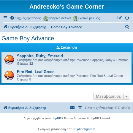
Andreecko's Game Corner
Συχνές ερωτήσεις
Κεντρική σελίδα
Σχετικά με εμάς
Α
Ευρετήριο Δ. Συζήτησης
Game Boy Advance
ν
Game Boy Advance
α
Δ. Συζήτηση
ζ
ή
Sapphire, Ruby, Emerald
Συζητήστε ό,τι σας αφορά γύρω από την Pokemon Sapphire, Ruby & Emerald
τ
Θέματα:
12
η
Fire Red, Leaf Green
Συζητήστε ό,τι σας αφορά γύρω από την Pokemon Fire Red & Leaf Green
σ
Θέματα:
8
η
Μετάβαση σε
Ευρετήριο Δ. Συζήτησης
Όλοι οι χρόνοι είναι
UTC+03:00
Δημιουργήθηκε από
phpBB
® Forum Software © phpBB Limited
Ελληνική μετάφραση από το
phpbbgr.com