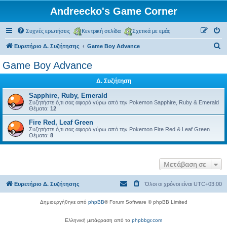
Andreecko's Game Corner
Συχνές ερωτήσεις
Κεντρική σελίδα
Σχετικά με εμάς
Α
Ευρετήριο Δ. Συζήτησης
Game Boy Advance
ν
Game Boy Advance
α
Δ. Συζήτηση
ζ
ή
Sapphire, Ruby, Emerald
Συζητήστε ό,τι σας αφορά γύρω από την Pokemon Sapphire, Ruby & Emerald
τ
Θέματα:
12
η
Fire Red, Leaf Green
Συζητήστε ό,τι σας αφορά γύρω από την Pokemon Fire Red & Leaf Green
σ
Θέματα:
8
η
Μετάβαση σε
Ευρετήριο Δ. Συζήτησης
Όλοι οι χρόνοι είναι
UTC+03:00
Δημιουργήθηκε από
phpBB
® Forum Software © phpBB Limited
Ελληνική μετάφραση από το
phpbbgr.com