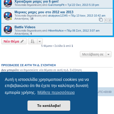
Χρειαζομαι μαχες για 6 gen!
Τελευταία δημοσίευση από
GarchompPit
«
Τρί 22 Οκτ, 2013 5:19 pm
Μερικες μαχες μου στο 2012 και 2013
Τελευταία δημοσίευση από
akalyptos12345
«
Πέμ 13 Ιουν, 2013 10:42 am
Απαντήσεις:
18
1
2
Battle Videos
Τελευταία δημοσίευση από
HikenNoAce
«
Πέμ 06 Σεπ, 2012 3:07 am
Απαντήσεις:
4
Νέο Θέμα
5 θέματα • Σελίδα
1
από
1
Μετάβαση σε
ΠΡΟΣΒΆΣΕΙΣ ΣΕ ΑΥΤΉ ΤΗ Δ. ΣΥΖΉΤΗΣΗ
Δεν μπορείτε
να δημοσιεύετε νέα θέματα σε αυτή τη Δ. Συζήτηση
Δεν μπορείτε
να απαντάτε σε θέματα σε αυτή τη Δ. Συζήτηση
Δεν μπορείτε
να επεξεργάζεστε τις δημοσιεύσεις σας σε αυτή τη Δ. Συζήτηση
Αυτή η ιστοσελίδα χρησιμοποιεί cookies για να
Δεν μπορείτε
να διαγράφετε τις δημοσιεύσεις σας σε αυτή τη Δ. Συζήτηση
Δεν μπορείτε
να επισυνάπτετε αρχεία σε αυτή τη Δ. Συζήτηση
επιβεβαιώσει ότι θα έχετε την καλύτερη δυνατή
Ευρετήριο Δ. Συζήτησης
Όλοι οι χρόνοι είναι
UTC+03:00
εμπειρία χρήσης.
Μάθετε περισσότερα
Δημιουργήθηκε από
phpBB
® Forum Software © phpBB Limited
Το κατάλαβα!
Ελληνική μετάφραση από το
phpbbgr.com