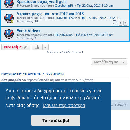
Χρειαζομαι μαχες για 6 gen!
Τελευταία δημοσίευση από
GarchompPit
«
Τρί 22 Οκτ, 2013 5:19 pm
Μερικες μαχες μου στο 2012 και 2013
Τελευταία δημοσίευση από
akalyptos12345
«
Πέμ 13 Ιουν, 2013 10:42 am
Απαντήσεις:
18
1
2
Battle Videos
Τελευταία δημοσίευση από
HikenNoAce
«
Πέμ 06 Σεπ, 2012 3:07 am
Απαντήσεις:
4
Νέο Θέμα
5 θέματα • Σελίδα
1
από
1
Μετάβαση σε
ΠΡΟΣΒΆΣΕΙΣ ΣΕ ΑΥΤΉ ΤΗ Δ. ΣΥΖΉΤΗΣΗ
Δεν μπορείτε
να δημοσιεύετε νέα θέματα σε αυτή τη Δ. Συζήτηση
Δεν μπορείτε
να απαντάτε σε θέματα σε αυτή τη Δ. Συζήτηση
Δεν μπορείτε
να επεξεργάζεστε τις δημοσιεύσεις σας σε αυτή τη Δ. Συζήτηση
Αυτή η ιστοσελίδα χρησιμοποιεί cookies για να
Δεν μπορείτε
να διαγράφετε τις δημοσιεύσεις σας σε αυτή τη Δ. Συζήτηση
Δεν μπορείτε
να επισυνάπτετε αρχεία σε αυτή τη Δ. Συζήτηση
επιβεβαιώσει ότι θα έχετε την καλύτερη δυνατή
Ευρετήριο Δ. Συζήτησης
Όλοι οι χρόνοι είναι
UTC+03:00
εμπειρία χρήσης.
Μάθετε περισσότερα
Δημιουργήθηκε από
phpBB
® Forum Software © phpBB Limited
Το κατάλαβα!
Ελληνική μετάφραση από το
phpbbgr.com