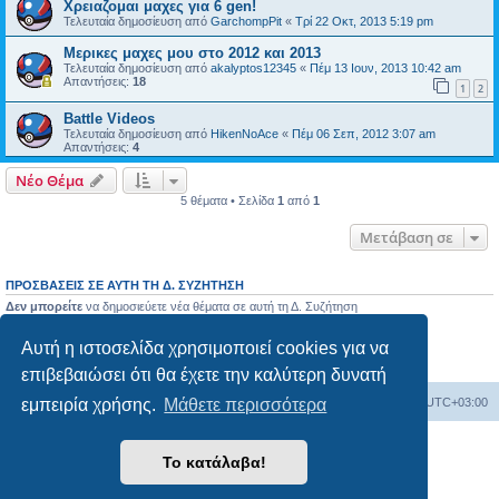
Χρειαζομαι μαχες για 6 gen!
Τελευταία δημοσίευση από
GarchompPit
«
Τρί 22 Οκτ, 2013 5:19 pm
Μερικες μαχες μου στο 2012 και 2013
Τελευταία δημοσίευση από
akalyptos12345
«
Πέμ 13 Ιουν, 2013 10:42 am
Απαντήσεις:
18
1
2
Battle Videos
Τελευταία δημοσίευση από
HikenNoAce
«
Πέμ 06 Σεπ, 2012 3:07 am
Απαντήσεις:
4
Νέο Θέμα
5 θέματα • Σελίδα
1
από
1
Μετάβαση σε
ΠΡΟΣΒΆΣΕΙΣ ΣΕ ΑΥΤΉ ΤΗ Δ. ΣΥΖΉΤΗΣΗ
Δεν μπορείτε
να δημοσιεύετε νέα θέματα σε αυτή τη Δ. Συζήτηση
Δεν μπορείτε
να απαντάτε σε θέματα σε αυτή τη Δ. Συζήτηση
Δεν μπορείτε
να επεξεργάζεστε τις δημοσιεύσεις σας σε αυτή τη Δ. Συζήτηση
Αυτή η ιστοσελίδα χρησιμοποιεί cookies για να
Δεν μπορείτε
να διαγράφετε τις δημοσιεύσεις σας σε αυτή τη Δ. Συζήτηση
Δεν μπορείτε
να επισυνάπτετε αρχεία σε αυτή τη Δ. Συζήτηση
επιβεβαιώσει ότι θα έχετε την καλύτερη δυνατή
Ευρετήριο Δ. Συζήτησης
Όλοι οι χρόνοι είναι
UTC+03:00
εμπειρία χρήσης.
Μάθετε περισσότερα
Δημιουργήθηκε από
phpBB
® Forum Software © phpBB Limited
Το κατάλαβα!
Ελληνική μετάφραση από το
phpbbgr.com