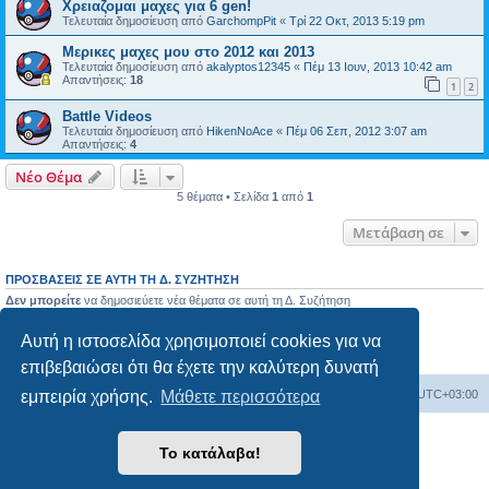
Χρειαζομαι μαχες για 6 gen!
Τελευταία δημοσίευση από
GarchompPit
«
Τρί 22 Οκτ, 2013 5:19 pm
Μερικες μαχες μου στο 2012 και 2013
Τελευταία δημοσίευση από
akalyptos12345
«
Πέμ 13 Ιουν, 2013 10:42 am
Απαντήσεις:
18
1
2
Battle Videos
Τελευταία δημοσίευση από
HikenNoAce
«
Πέμ 06 Σεπ, 2012 3:07 am
Απαντήσεις:
4
Νέο Θέμα
5 θέματα • Σελίδα
1
από
1
Μετάβαση σε
ΠΡΟΣΒΆΣΕΙΣ ΣΕ ΑΥΤΉ ΤΗ Δ. ΣΥΖΉΤΗΣΗ
Δεν μπορείτε
να δημοσιεύετε νέα θέματα σε αυτή τη Δ. Συζήτηση
Δεν μπορείτε
να απαντάτε σε θέματα σε αυτή τη Δ. Συζήτηση
Δεν μπορείτε
να επεξεργάζεστε τις δημοσιεύσεις σας σε αυτή τη Δ. Συζήτηση
Αυτή η ιστοσελίδα χρησιμοποιεί cookies για να
Δεν μπορείτε
να διαγράφετε τις δημοσιεύσεις σας σε αυτή τη Δ. Συζήτηση
Δεν μπορείτε
να επισυνάπτετε αρχεία σε αυτή τη Δ. Συζήτηση
επιβεβαιώσει ότι θα έχετε την καλύτερη δυνατή
Ευρετήριο Δ. Συζήτησης
Όλοι οι χρόνοι είναι
UTC+03:00
εμπειρία χρήσης.
Μάθετε περισσότερα
Δημιουργήθηκε από
phpBB
® Forum Software © phpBB Limited
Το κατάλαβα!
Ελληνική μετάφραση από το
phpbbgr.com