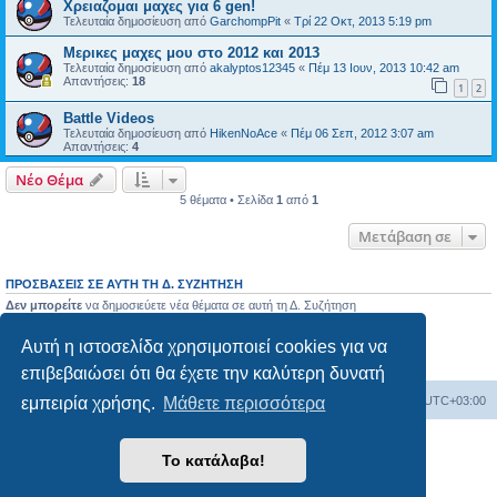
Χρειαζομαι μαχες για 6 gen!
Τελευταία δημοσίευση από
GarchompPit
«
Τρί 22 Οκτ, 2013 5:19 pm
Μερικες μαχες μου στο 2012 και 2013
Τελευταία δημοσίευση από
akalyptos12345
«
Πέμ 13 Ιουν, 2013 10:42 am
Απαντήσεις:
18
1
2
Battle Videos
Τελευταία δημοσίευση από
HikenNoAce
«
Πέμ 06 Σεπ, 2012 3:07 am
Απαντήσεις:
4
Νέο Θέμα
5 θέματα • Σελίδα
1
από
1
Μετάβαση σε
ΠΡΟΣΒΆΣΕΙΣ ΣΕ ΑΥΤΉ ΤΗ Δ. ΣΥΖΉΤΗΣΗ
Δεν μπορείτε
να δημοσιεύετε νέα θέματα σε αυτή τη Δ. Συζήτηση
Δεν μπορείτε
να απαντάτε σε θέματα σε αυτή τη Δ. Συζήτηση
Δεν μπορείτε
να επεξεργάζεστε τις δημοσιεύσεις σας σε αυτή τη Δ. Συζήτηση
Αυτή η ιστοσελίδα χρησιμοποιεί cookies για να
Δεν μπορείτε
να διαγράφετε τις δημοσιεύσεις σας σε αυτή τη Δ. Συζήτηση
Δεν μπορείτε
να επισυνάπτετε αρχεία σε αυτή τη Δ. Συζήτηση
επιβεβαιώσει ότι θα έχετε την καλύτερη δυνατή
Ευρετήριο Δ. Συζήτησης
Όλοι οι χρόνοι είναι
UTC+03:00
εμπειρία χρήσης.
Μάθετε περισσότερα
Δημιουργήθηκε από
phpBB
® Forum Software © phpBB Limited
Το κατάλαβα!
Ελληνική μετάφραση από το
phpbbgr.com