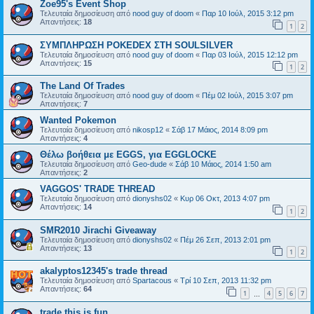
Zoe95's Event Shop
Τελευταία δημοσίευση από
nood guy of doom
«
Παρ 10 Ιούλ, 2015 3:12 pm
Απαντήσεις:
18
1
2
ΣΥΜΠΛΗΡΩΣΗ POKEDEX ΣΤΗ SOULSILVER
Τελευταία δημοσίευση από
nood guy of doom
«
Παρ 03 Ιούλ, 2015 12:12 pm
Απαντήσεις:
15
1
2
The Land Of Trades
Τελευταία δημοσίευση από
nood guy of doom
«
Πέμ 02 Ιούλ, 2015 3:07 pm
Απαντήσεις:
7
Wanted Pokemon
Τελευταία δημοσίευση από
nikosp12
«
Σάβ 17 Μάιος, 2014 8:09 pm
Απαντήσεις:
4
Θέλω βοήθεια με EGGS, για EGGLOCKE
Τελευταία δημοσίευση από
Geo-dude
«
Σάβ 10 Μάιος, 2014 1:50 am
Απαντήσεις:
2
VAGGOS' TRADE THREAD
Τελευταία δημοσίευση από
dionyshs02
«
Κυρ 06 Οκτ, 2013 4:07 pm
Απαντήσεις:
14
1
2
SMR2010 Jirachi Giveaway
Τελευταία δημοσίευση από
dionyshs02
«
Πέμ 26 Σεπ, 2013 2:01 pm
Απαντήσεις:
13
1
2
akalyptos12345's trade thread
Τελευταία δημοσίευση από
Spartacous
«
Τρί 10 Σεπ, 2013 11:32 pm
Απαντήσεις:
64
1
4
5
6
7
…
trade this is fun