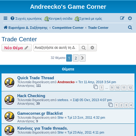
Andreecko's Game Corner
Συχνές ερωτήσεις
Κεντρική σελίδα
Σχετικά με εμάς
Α
Ευρετήριο Δ. Συζήτησης
Competitive Corner
Trade Center
ν
Trade Center
α
Αναζήτηση
Ειδική αναζήτηση
Νέο Θέμα
ζ
ή
1
2
Επόμενη
32 θέματα
τ
Θέματα
η
Quick Trade Thread
σ
Τελευταία δημοσίευση από
Andreecko
«
Τετ 11 Απρ, 2018 3:54 pm
Απαντήσεις:
111
η
1
9
10
11
12
…
Hack Checking
Τελευταία δημοσίευση από
stefoss.
«
Σάβ 05 Οκτ, 2013 4:07 pm
Απαντήσεις:
39
1
2
3
4
Gamecorner.gr Blacklist
Τελευταία δημοσίευση από
Shiv
«
Τρί 13 Σεπ, 2011 4:32 pm
Απαντήσεις:
9
Κανόνες για Trade threads.
Τελευταία δημοσίευση από
Shiv
«
Τρί 23 Αύγ, 2011 4:11 pm