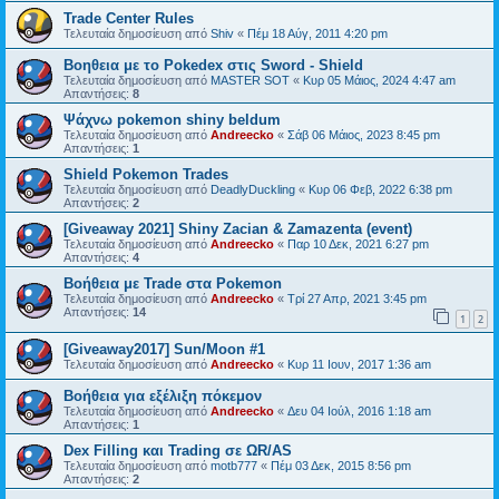
Trade Center Rules
Τελευταία δημοσίευση από
Shiv
«
Πέμ 18 Αύγ, 2011 4:20 pm
Βοηθεια με το Pokedex στις Sword - Shield
Τελευταία δημοσίευση από
MASTER SOT
«
Κυρ 05 Μάιος, 2024 4:47 am
Απαντήσεις:
8
Ψάχνω pokemon shiny beldum
Τελευταία δημοσίευση από
Andreecko
«
Σάβ 06 Μάιος, 2023 8:45 pm
Απαντήσεις:
1
Shield Pokemon Trades
Τελευταία δημοσίευση από
DeadlyDuckling
«
Κυρ 06 Φεβ, 2022 6:38 pm
Απαντήσεις:
2
[Giveaway 2021] Shiny Zacian & Zamazenta (event)
Τελευταία δημοσίευση από
Andreecko
«
Παρ 10 Δεκ, 2021 6:27 pm
Απαντήσεις:
4
Βοήθεια με Trade στα Pokemon
Τελευταία δημοσίευση από
Andreecko
«
Τρί 27 Απρ, 2021 3:45 pm
Απαντήσεις:
14
1
2
[Giveaway2017] Sun/Moon #1
Τελευταία δημοσίευση από
Andreecko
«
Κυρ 11 Ιουν, 2017 1:36 am
Βοήθεια για εξέλιξη πόκεμον
Τελευταία δημοσίευση από
Andreecko
«
Δευ 04 Ιούλ, 2016 1:18 am
Απαντήσεις:
1
Dex Filling και Trading σε ΩR/AS
Τελευταία δημοσίευση από
motb777
«
Πέμ 03 Δεκ, 2015 8:56 pm
Απαντήσεις:
2