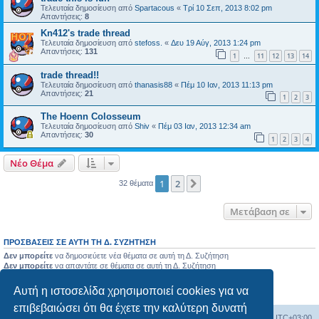
Τελευταία δημοσίευση από
Spartacous
«
Τρί 10 Σεπ, 2013 8:02 pm
Απαντήσεις:
8
Kn412's trade thread
Τελευταία δημοσίευση από
stefoss.
«
Δευ 19 Αύγ, 2013 1:24 pm
Απαντήσεις:
131
1
11
12
13
14
…
trade thread!!
Τελευταία δημοσίευση από
thanasis88
«
Πέμ 10 Ιαν, 2013 11:13 pm
Απαντήσεις:
21
1
2
3
The Hoenn Colosseum
Τελευταία δημοσίευση από
Shiv
«
Πέμ 03 Ιαν, 2013 12:34 am
Απαντήσεις:
30
1
2
3
4
Νέο Θέμα
1
2
Επόμενη
32 θέματα
Μετάβαση σε
ΠΡΟΣΒΆΣΕΙΣ ΣΕ ΑΥΤΉ ΤΗ Δ. ΣΥΖΉΤΗΣΗ
Δεν μπορείτε
να δημοσιεύετε νέα θέματα σε αυτή τη Δ. Συζήτηση
Δεν μπορείτε
να απαντάτε σε θέματα σε αυτή τη Δ. Συζήτηση
Δεν μπορείτε
να επεξεργάζεστε τις δημοσιεύσεις σας σε αυτή τη Δ. Συζήτηση
Δεν μπορείτε
να διαγράφετε τις δημοσιεύσεις σας σε αυτή τη Δ. Συζήτηση
Αυτή η ιστοσελίδα χρησιμοποιεί cookies για να
Δεν μπορείτε
να επισυνάπτετε αρχεία σε αυτή τη Δ. Συζήτηση
επιβεβαιώσει ότι θα έχετε την καλύτερη δυνατή
Ευρετήριο Δ. Συζήτησης
Όλοι οι χρόνοι είναι
UTC+03:00