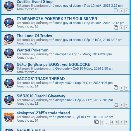
Zoe95's Event Shop
Τελευταία δημοσίευση από
nood guy of doom
«
Παρ 10 Ιούλ, 2015 3:12 pm
Απαντήσεις:
18
1
2
ΣΥΜΠΛΗΡΩΣΗ POKEDEX ΣΤΗ SOULSILVER
Τελευταία δημοσίευση από
nood guy of doom
«
Παρ 03 Ιούλ, 2015 12:12 pm
Απαντήσεις:
15
1
2
The Land Of Trades
Τελευταία δημοσίευση από
nood guy of doom
«
Πέμ 02 Ιούλ, 2015 3:07 pm
Απαντήσεις:
7
Wanted Pokemon
Τελευταία δημοσίευση από
nikosp12
«
Σάβ 17 Μάιος, 2014 8:09 pm
Απαντήσεις:
4
Θέλω βοήθεια με EGGS, για EGGLOCKE
Τελευταία δημοσίευση από
Geo-dude
«
Σάβ 10 Μάιος, 2014 1:50 am
Απαντήσεις:
2
VAGGOS' TRADE THREAD
Τελευταία δημοσίευση από
dionyshs02
«
Κυρ 06 Οκτ, 2013 4:07 pm
Απαντήσεις:
14
1
2
SMR2010 Jirachi Giveaway
Τελευταία δημοσίευση από
dionyshs02
«
Πέμ 26 Σεπ, 2013 2:01 pm
Απαντήσεις:
13
1
2
akalyptos12345's trade thread
Τελευταία δημοσίευση από
Spartacous
«
Τρί 10 Σεπ, 2013 11:32 pm
Απαντήσεις:
64
1
4
5
6
7
…
trade this is fun