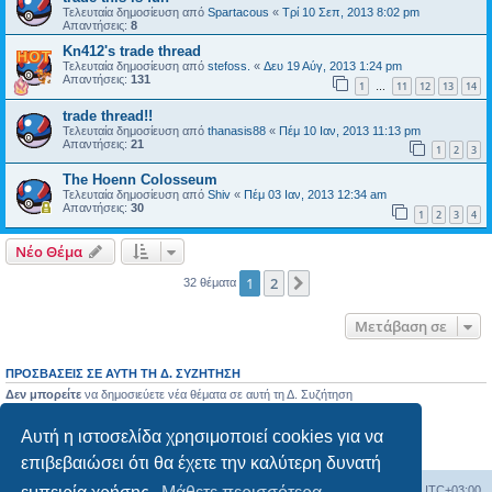
Τελευταία δημοσίευση από
Spartacous
«
Τρί 10 Σεπ, 2013 8:02 pm
Απαντήσεις:
8
Kn412's trade thread
Τελευταία δημοσίευση από
stefoss.
«
Δευ 19 Αύγ, 2013 1:24 pm
Απαντήσεις:
131
1
11
12
13
14
…
trade thread!!
Τελευταία δημοσίευση από
thanasis88
«
Πέμ 10 Ιαν, 2013 11:13 pm
Απαντήσεις:
21
1
2
3
The Hoenn Colosseum
Τελευταία δημοσίευση από
Shiv
«
Πέμ 03 Ιαν, 2013 12:34 am
Απαντήσεις:
30
1
2
3
4
Νέο Θέμα
1
2
Επόμενη
32 θέματα
Μετάβαση σε
ΠΡΟΣΒΆΣΕΙΣ ΣΕ ΑΥΤΉ ΤΗ Δ. ΣΥΖΉΤΗΣΗ
Δεν μπορείτε
να δημοσιεύετε νέα θέματα σε αυτή τη Δ. Συζήτηση
Δεν μπορείτε
να απαντάτε σε θέματα σε αυτή τη Δ. Συζήτηση
Δεν μπορείτε
να επεξεργάζεστε τις δημοσιεύσεις σας σε αυτή τη Δ. Συζήτηση
Αυτή η ιστοσελίδα χρησιμοποιεί cookies για να
Δεν μπορείτε
να διαγράφετε τις δημοσιεύσεις σας σε αυτή τη Δ. Συζήτηση
Δεν μπορείτε
να επισυνάπτετε αρχεία σε αυτή τη Δ. Συζήτηση
επιβεβαιώσει ότι θα έχετε την καλύτερη δυνατή
Ευρετήριο Δ. Συζήτησης
Όλοι οι χρόνοι είναι
UTC+03:00