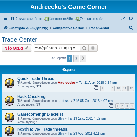
Andreecko's Game Corner
Συχνές ερωτήσεις
Κεντρική σελίδα
Σχετικά με εμάς
Α
Ευρετήριο Δ. Συζήτησης
Competitive Corner
Trade Center
ν
Trade Center
α
Αναζήτηση
Ειδική αναζήτηση
Νέο Θέμα
ζ
ή
1
2
Επόμενη
32 θέματα
τ
Θέματα
η
Quick Trade Thread
σ
Τελευταία δημοσίευση από
Andreecko
«
Τετ 11 Απρ, 2018 3:54 pm
Απαντήσεις:
111
η
1
9
10
11
12
…
Hack Checking
Τελευταία δημοσίευση από
stefoss.
«
Σάβ 05 Οκτ, 2013 4:07 pm
Απαντήσεις:
39
1
2
3
4
Gamecorner.gr Blacklist
Τελευταία δημοσίευση από
Shiv
«
Τρί 13 Σεπ, 2011 4:32 pm
Απαντήσεις:
9
Κανόνες για Trade threads.
Τελευταία δημοσίευση από
Shiv
«
Τρί 23 Αύγ, 2011 4:11 pm