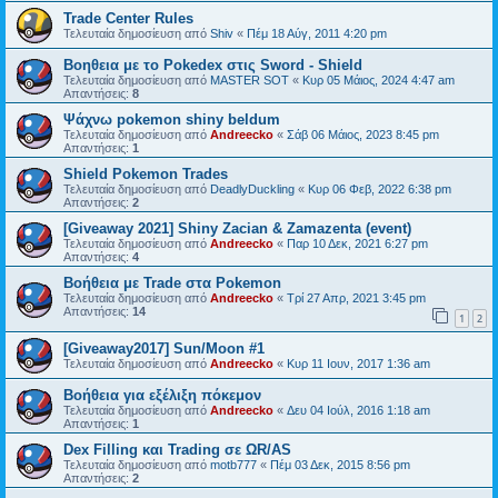
Trade Center Rules
Τελευταία δημοσίευση από
Shiv
«
Πέμ 18 Αύγ, 2011 4:20 pm
Βοηθεια με το Pokedex στις Sword - Shield
Τελευταία δημοσίευση από
MASTER SOT
«
Κυρ 05 Μάιος, 2024 4:47 am
Απαντήσεις:
8
Ψάχνω pokemon shiny beldum
Τελευταία δημοσίευση από
Andreecko
«
Σάβ 06 Μάιος, 2023 8:45 pm
Απαντήσεις:
1
Shield Pokemon Trades
Τελευταία δημοσίευση από
DeadlyDuckling
«
Κυρ 06 Φεβ, 2022 6:38 pm
Απαντήσεις:
2
[Giveaway 2021] Shiny Zacian & Zamazenta (event)
Τελευταία δημοσίευση από
Andreecko
«
Παρ 10 Δεκ, 2021 6:27 pm
Απαντήσεις:
4
Βοήθεια με Trade στα Pokemon
Τελευταία δημοσίευση από
Andreecko
«
Τρί 27 Απρ, 2021 3:45 pm
Απαντήσεις:
14
1
2
[Giveaway2017] Sun/Moon #1
Τελευταία δημοσίευση από
Andreecko
«
Κυρ 11 Ιουν, 2017 1:36 am
Βοήθεια για εξέλιξη πόκεμον
Τελευταία δημοσίευση από
Andreecko
«
Δευ 04 Ιούλ, 2016 1:18 am
Απαντήσεις:
1
Dex Filling και Trading σε ΩR/AS
Τελευταία δημοσίευση από
motb777
«
Πέμ 03 Δεκ, 2015 8:56 pm
Απαντήσεις:
2