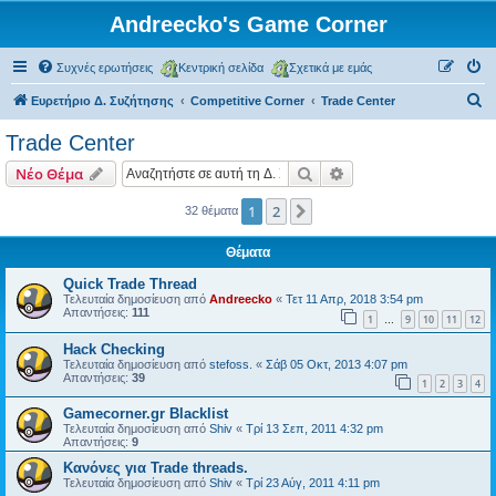
Andreecko's Game Corner
Συχνές ερωτήσεις
Κεντρική σελίδα
Σχετικά με εμάς
Α
Ευρετήριο Δ. Συζήτησης
Competitive Corner
Trade Center
ν
Trade Center
α
Αναζήτηση
Ειδική αναζήτηση
Νέο Θέμα
ζ
ή
1
2
Επόμενη
32 θέματα
τ
Θέματα
η
Quick Trade Thread
σ
Τελευταία δημοσίευση από
Andreecko
«
Τετ 11 Απρ, 2018 3:54 pm
Απαντήσεις:
111
η
1
9
10
11
12
…
Hack Checking
Τελευταία δημοσίευση από
stefoss.
«
Σάβ 05 Οκτ, 2013 4:07 pm
Απαντήσεις:
39
1
2
3
4
Gamecorner.gr Blacklist
Τελευταία δημοσίευση από
Shiv
«
Τρί 13 Σεπ, 2011 4:32 pm
Απαντήσεις:
9
Κανόνες για Trade threads.
Τελευταία δημοσίευση από
Shiv
«
Τρί 23 Αύγ, 2011 4:11 pm