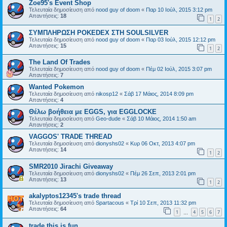
Zoe95's Event Shop
Τελευταία δημοσίευση από
nood guy of doom
«
Παρ 10 Ιούλ, 2015 3:12 pm
Απαντήσεις:
18
1
2
ΣΥΜΠΛΗΡΩΣΗ POKEDEX ΣΤΗ SOULSILVER
Τελευταία δημοσίευση από
nood guy of doom
«
Παρ 03 Ιούλ, 2015 12:12 pm
Απαντήσεις:
15
1
2
The Land Of Trades
Τελευταία δημοσίευση από
nood guy of doom
«
Πέμ 02 Ιούλ, 2015 3:07 pm
Απαντήσεις:
7
Wanted Pokemon
Τελευταία δημοσίευση από
nikosp12
«
Σάβ 17 Μάιος, 2014 8:09 pm
Απαντήσεις:
4
Θέλω βοήθεια με EGGS, για EGGLOCKE
Τελευταία δημοσίευση από
Geo-dude
«
Σάβ 10 Μάιος, 2014 1:50 am
Απαντήσεις:
2
VAGGOS' TRADE THREAD
Τελευταία δημοσίευση από
dionyshs02
«
Κυρ 06 Οκτ, 2013 4:07 pm
Απαντήσεις:
14
1
2
SMR2010 Jirachi Giveaway
Τελευταία δημοσίευση από
dionyshs02
«
Πέμ 26 Σεπ, 2013 2:01 pm
Απαντήσεις:
13
1
2
akalyptos12345's trade thread
Τελευταία δημοσίευση από
Spartacous
«
Τρί 10 Σεπ, 2013 11:32 pm
Απαντήσεις:
64
1
4
5
6
7
…
trade this is fun