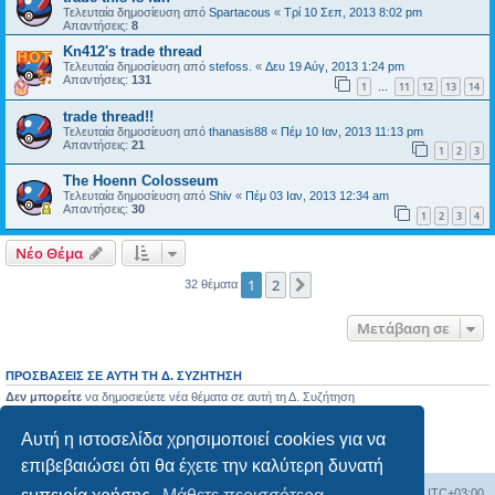
Τελευταία δημοσίευση από
Spartacous
«
Τρί 10 Σεπ, 2013 8:02 pm
Απαντήσεις:
8
Kn412's trade thread
Τελευταία δημοσίευση από
stefoss.
«
Δευ 19 Αύγ, 2013 1:24 pm
Απαντήσεις:
131
1
11
12
13
14
…
trade thread!!
Τελευταία δημοσίευση από
thanasis88
«
Πέμ 10 Ιαν, 2013 11:13 pm
Απαντήσεις:
21
1
2
3
The Hoenn Colosseum
Τελευταία δημοσίευση από
Shiv
«
Πέμ 03 Ιαν, 2013 12:34 am
Απαντήσεις:
30
1
2
3
4
Νέο Θέμα
1
2
Επόμενη
32 θέματα
Μετάβαση σε
ΠΡΟΣΒΆΣΕΙΣ ΣΕ ΑΥΤΉ ΤΗ Δ. ΣΥΖΉΤΗΣΗ
Δεν μπορείτε
να δημοσιεύετε νέα θέματα σε αυτή τη Δ. Συζήτηση
Δεν μπορείτε
να απαντάτε σε θέματα σε αυτή τη Δ. Συζήτηση
Δεν μπορείτε
να επεξεργάζεστε τις δημοσιεύσεις σας σε αυτή τη Δ. Συζήτηση
Αυτή η ιστοσελίδα χρησιμοποιεί cookies για να
Δεν μπορείτε
να διαγράφετε τις δημοσιεύσεις σας σε αυτή τη Δ. Συζήτηση
Δεν μπορείτε
να επισυνάπτετε αρχεία σε αυτή τη Δ. Συζήτηση
επιβεβαιώσει ότι θα έχετε την καλύτερη δυνατή
Ευρετήριο Δ. Συζήτησης
Όλοι οι χρόνοι είναι
UTC+03:00