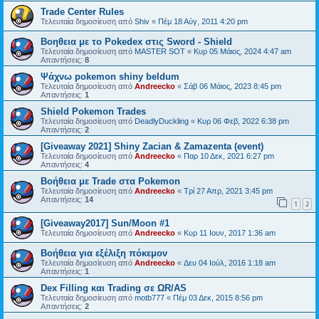
Trade Center Rules
Τελευταία δημοσίευση από
Shiv
«
Πέμ 18 Αύγ, 2011 4:20 pm
Βοηθεια με το Pokedex στις Sword - Shield
Τελευταία δημοσίευση από
MASTER SOT
«
Κυρ 05 Μάιος, 2024 4:47 am
Απαντήσεις:
8
Ψάχνω pokemon shiny beldum
Τελευταία δημοσίευση από
Andreecko
«
Σάβ 06 Μάιος, 2023 8:45 pm
Απαντήσεις:
1
Shield Pokemon Trades
Τελευταία δημοσίευση από
DeadlyDuckling
«
Κυρ 06 Φεβ, 2022 6:38 pm
Απαντήσεις:
2
[Giveaway 2021] Shiny Zacian & Zamazenta (event)
Τελευταία δημοσίευση από
Andreecko
«
Παρ 10 Δεκ, 2021 6:27 pm
Απαντήσεις:
4
Βοήθεια με Trade στα Pokemon
Τελευταία δημοσίευση από
Andreecko
«
Τρί 27 Απρ, 2021 3:45 pm
Απαντήσεις:
14
1
2
[Giveaway2017] Sun/Moon #1
Τελευταία δημοσίευση από
Andreecko
«
Κυρ 11 Ιουν, 2017 1:36 am
Βοήθεια για εξέλιξη πόκεμον
Τελευταία δημοσίευση από
Andreecko
«
Δευ 04 Ιούλ, 2016 1:18 am
Απαντήσεις:
1
Dex Filling και Trading σε ΩR/AS
Τελευταία δημοσίευση από
motb777
«
Πέμ 03 Δεκ, 2015 8:56 pm
Απαντήσεις:
2